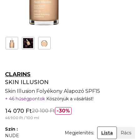
CLARINS
SKIN ILLUSION
Skin Illusion Folyékony Alapozó SPF15
46 hűségpontok
Köszönjük a vásárlást!
14 070 Ft
20 100 Ft
30%
46 900 Ft / 100 ml
Szín
Megjelenítés:
Lista
Rács
NUDE