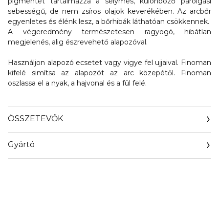
pigmentet tartalmazza a selymes, különböző párolgási
sebességű, de nem zsíros olajok keverékében. Az arcbőr
egyenletes és élénk lesz, a bőrhibák láthatóan csökkennek.
A végeredmény természetesen ragyogó, hibátlan
megjelenés, alig észrevehető alapozóval.
Használjon alapozó ecsetet vagy vigye fel ujjaival. Finoman
kifelé simítsa az alapozót az arc közepétől. Finoman
oszlassa el a nyak, a hajvonal és a fül felé.
ÖSSZETEVŐK
Gyártó
Email
clarins.fr/service-client