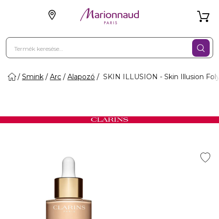
Smink
Arc
Alapozó
SKIN ILLUSION - Skin Illusion Fo