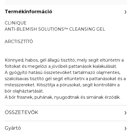
Termékinformáció
CLINIQUE
ANTI-BLEMISH SOLUTIONS™ CLEANSING GEL
ARCTISZTÍTÓ
Könnyed, habos, gél állagú tisztító, mely segít eltüntetni a
foltokat és megelőzi a jövőbeli pattanások kialakulását.
A gyógyító hatású összetevőket tartalmazó olajmentes,
szalicilsavas tisztító gél segít eltüntetni a pattanásokat és a
mitesszereket. Kitisztítja a pórusokat, segít kontrollálni a
bőr olajháztartását.
A bőr frissnek, puhának, nyugodtnak és simának érződik.
ÖSSZETEVŐK
Gyártó