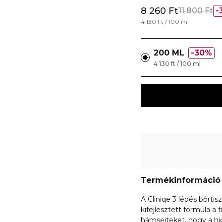
8 260 Ft
11 800 Ft
4 130 Ft / 100 ml
200 ML
30%
4 130 ft / 100 ml
Termékinformáció
A Cliniqe 3 lépés bőrti
kifejlesztett formula a f
hámsejteket, hogy a hi