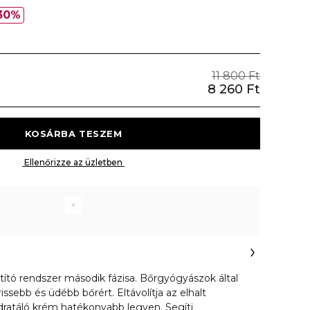
30%
11 800 Ft
8 260 Ft
 KOSÁRBA TESZEM 
 Ellenőrizze az üzletben 
sztító rendszer második fázisa. Bőrgyógyászok által
rissebb és üdébb bőrért. Eltávolítja az elhalt
dratáló krém hatékonyabb legyen. Segíti