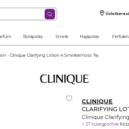
Üzletkeres
arfüm
Bőrápolás
Smink
Hajápolás
Férfiakn
ion - Clinique Clarifying Lotion 4 Sminklemoso Tej
CLINIQUE
CLARIFYING LO
Clinique Clarifyi
27 hűségpontok
Kösz