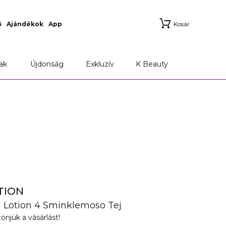
ő
Ajándékok
App
Kosár
ak
Újdonság
Exkluzív
K Beauty
TION
ng Lotion 4 Sminklemoso Tej
önjük a vásárlást!