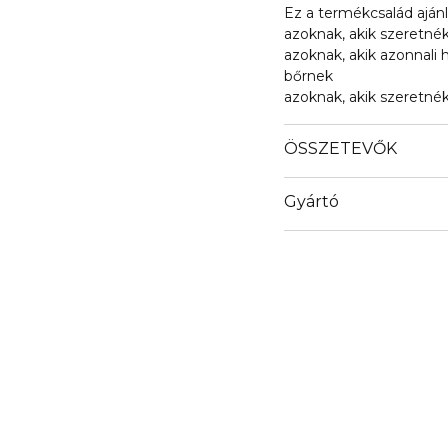
Ez a termékcsalád ajánl
azoknak, akik szeretné
azoknak, akik azonnali 
bőrnek
azoknak, akik szeretnék 
ÖSSZETEVŐK
Gyártó
Email
icoslab@naver.com