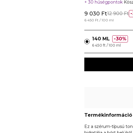
30 hűségpontok
Kösz
9 030 Ft
12 900 Ft
6 450 Ft / 100 ml
140 ML
30%
6 450 ft / 100 ml
Termékinformáció
Ez a szérum-típusú toni
hidratálja a bőrt belül