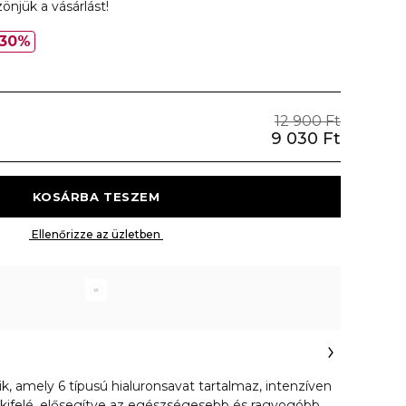
önjük a vásárlást!
30%
12 900 Ft
9 030 Ft
 KOSÁRBA TESZEM 
 Ellenőrizze az üzletben 
k, amely 6 típusú hialuronsavat tartalmaz, intenzíven
ről kifelé, elősegítve az egészségesebb és ragyogóbb