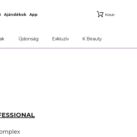
ő
Ajándékok
App
Kosár
ak
Újdonság
Exkluzív
K Beauty
FESSIONAL
Complex