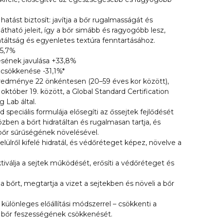
 hatást biztosít: javítja a bőr rugalmasságát és
átható jeleit, így a bőr simább és ragyogóbb lesz,
ratáltság és egyenletes textúra fenntartásához.
45,7%
sének javulása +33,8%
csökkenése -31,1%*
 eredménye 22 önkéntesen (20–59 éves kor között),
 október 19. között, a Global Standard Certification
 Lab által.
 speciális formulája elősegíti az őssejtek fejlődését
özben a bőrt hidratáltan és rugalmasan tartja, és
 bőr sűrűségének növelésével.
elülről kifelé hidratál, és védőréteget képez, növelve a
tiválja a sejtek működését, erősíti a védőréteget és
 a bőrt, megtartja a vizet a sejtekben és növeli a bőr
 különleges előállítási módszerrel – csökkenti a
 bőr feszességének csökkenését.