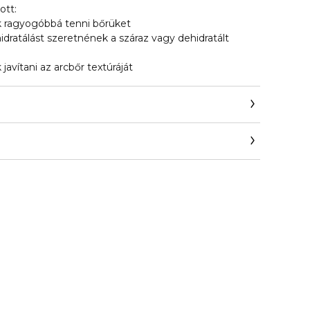
ott:
k ragyogóbbá tenni bőrüket
hidratálást szeretnének a száraz vagy dehidratált
javítani az arcbőr textúráját