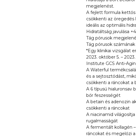
megjelenést.
A fejlett formula kettős
csökkenti az öregedés l
ideális az optimális hid
Hidratáltság javulása +
Tág pórusok megjelené
Tág pórusok számának 
*Egy klinikai vizsgálat
2023. október 5. – 2023.
Institute GCS Anti-Aging
A Waterful termékcsalád
és a sejtosztódást, mik
csökkenti a ráncokat a
A 6 típusú hialuronsav b
bőr feszességét
A betain és adenozin ak
csökkenti a ráncokat
A niacinamid világosítja
rugalmasságát
A fermentált kollagén –
ráncokat és megelőzi a