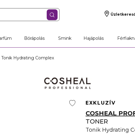
Üzletkeres
arfüm
Bőrápolás
Smink
Hajápolás
Férfiakn
- Tonik Hydrating Complex
EXKLUZÍV
COSHEAL PRO
TONER
Tonik Hydrating 