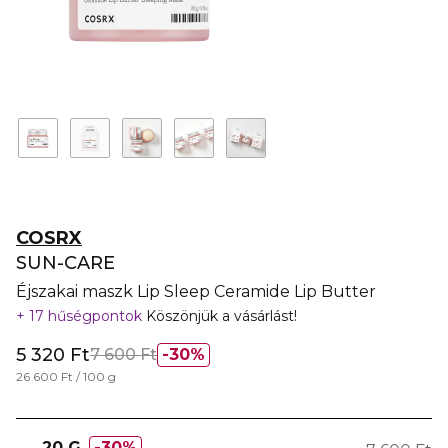
COSRX
SUN-CARE
Éjszakai maszk Lip Sleep Ceramide Lip Butter
17 hűségpontok
Köszönjük a vásárlást!
5 320 Ft
7 600 Ft
30%
26 600 Ft / 100 g
20 G
30%