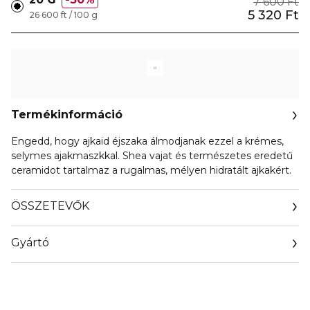
7 600 Ft
5 320 Ft
26 600 ft / 100 g
Termékinformáció
Engedd, hogy ajkaid éjszaka álmodjanak ezzel a krémes,
selymes ajakmaszkkal. Shea vajat és természetes eredetű
ceramidot tartalmaz a rugalmas, mélyen hidratált ajkakért.
ÖSSZETEVŐK
Gyártó
Email
info@biorius.com