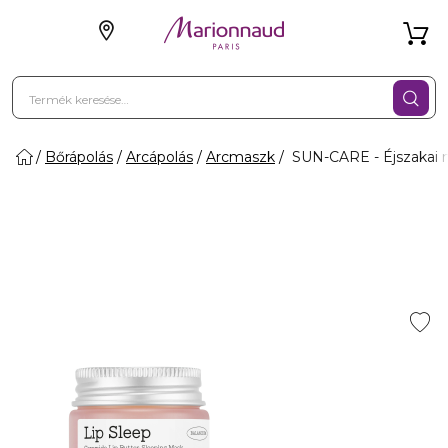
Bőrápolás
Arcápolás
Arcmaszk
SUN-CARE - Éjszakai m