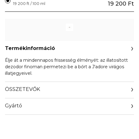
19 200 Ft
19 200 ft / 100 ml
Termékinformáció
Élje át a mindennapos frissesség élményét: az illatosított
dezodor finoman permetezi be a bőrt a J'adore virágos
illatjegyeivel.
ÖSSZETEVŐK
Gyártó
Email
https://www.dior.com/en_cz/beauty/contact-parfum