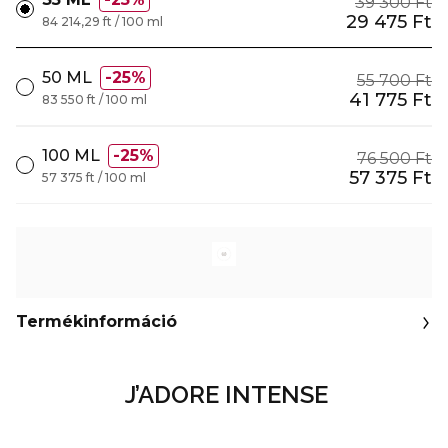
39 300 Ft
29 475 Ft
84 214,29 ft / 100 ml
50 ML
25%
55 700 Ft
41 775 Ft
83 550 ft / 100 ml
100 ML
25%
76 500 Ft
57 375 Ft
57 375 ft / 100 ml
Termékinformáció
J’ADORE INTENSE