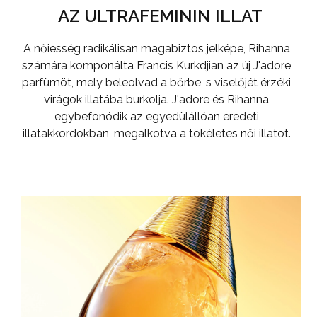
AZ ULTRAFEMININ ILLAT
A nőiesség radikálisan magabiztos jelképe, Rihanna
számára komponálta Francis Kurkdjian az új J'adore
parfümöt, mely beleolvad a bőrbe, s viselőjét érzéki
virágok illatába burkolja. J'adore és Rihanna
egybefonódik az egyedülállóan eredeti
illatakkordokban, megalkotva a tökéletes női illatot.