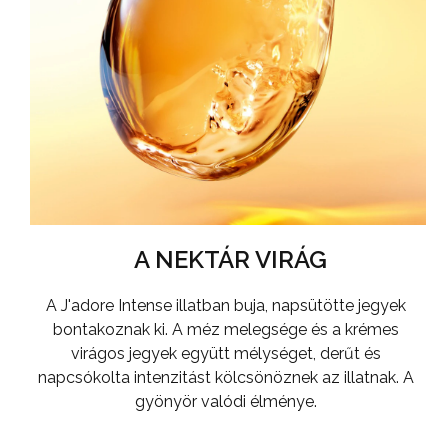
A NEKTÁR VIRÁG
A J'adore Intense illatban buja, napsütötte jegyek
bontakoznak ki. A méz melegsége és a krémes
virágos jegyek együtt mélységet, derűt és
napcsókolta intenzitást kölcsönöznek az illatnak. A
gyönyör valódi élménye.