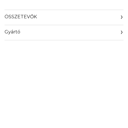
ÖSSZETEVŐK
Gyártó
Email
https://www.dior.com/en_hu/beauty/contact-parfum