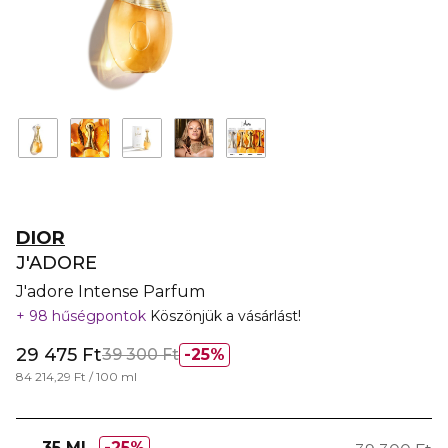
DIOR
J'ADORE
J'adore Intense Parfum
98 hűségpontok
Köszönjük a vásárlást!
29 475 Ft
39 300 Ft
25%
84 214,29 Ft / 100 ml
35 ML
25%