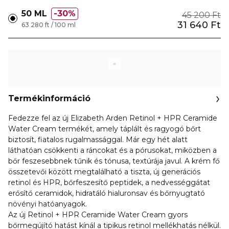
50 ML
30%
45 200 Ft
31 640 Ft
63 280 ft / 100 ml
Termékinformáció
Fedezze fel az új Elizabeth Arden Retinol + HPR Ceramide
Water Cream termékét, amely táplált és ragyogó bőrt
biztosít, fiatalos rugalmassággal. Már egy hét alatt
láthatóan csökkenti a ráncokat és a pórusokat, miközben a
bőr feszesebbnek tűnik és tónusa, textúrája javul. A krém fő
összetevői között megtalálható a tiszta, új generációs
retinol és HPR, bőrfeszesítő peptidek, a nedvességgátat
erősítő ceramidok, hidratáló hialuronsav és bőrnyugtató
növényi hatóanyagok.
Az új Retinol + HPR Ceramide Water Cream gyors
bőrmegújító hatást kínál a tipikus retinol mellékhatás nélkül.