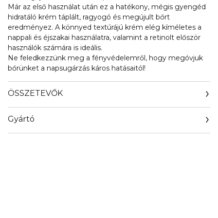
Már az első használat után ez a hatékony, mégis gyengéd
hidratáló krém táplált, ragyogó és megújult bőrt
eredményez. A könnyed textúrájú krém elég kíméletes a
nappali és éjszakai használatra, valamint a retinolt először
használók számára is ideális.
Ne feledkezzünk meg a fényvédelemről, hogy megóvjuk
bőrünket a napsugárzás káros hatásaitól!
ÖSSZETEVŐK
Gyártó
Email
https://www.elizabetharden.com