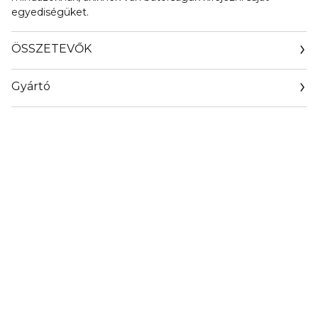
egyediségüket.
ÖSSZETEVŐK
Gyártó
Email
https://www.givenchybeauty.com/us/contactus