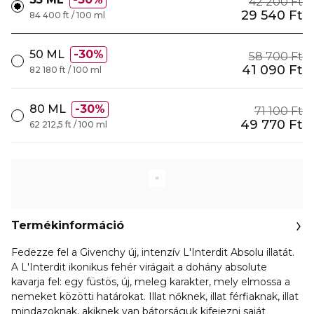
42 200 Ft
29 540 Ft
84 400 ft / 100 ml
50 ML
30%
58 700 Ft
41 090 Ft
82 180 ft / 100 ml
80 ML
30%
71 100 Ft
49 770 Ft
62 212,5 ft / 100 ml
Termékinformáció
Fedezze fel a Givenchy új, intenzív L'Interdit Absolu illatát.
A L'Interdit ikonikus fehér virágait a dohány absolute
kavarja fel: egy füstös, új, meleg karakter, mely elmossa a
nemeket közötti határokat. Illat nőknek, illat férfiaknak, illat
mindazoknak, akiknek van bátorságuk kifejezni saját