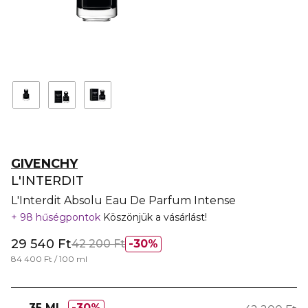
GIVENCHY
L'INTERDIT
L'Interdit Absolu Eau De Parfum Intense
98 hűségpontok
Köszönjük a vásárlást!
29 540 Ft
42 200 Ft
30%
84 400 Ft / 100 ml
35 ML
30%