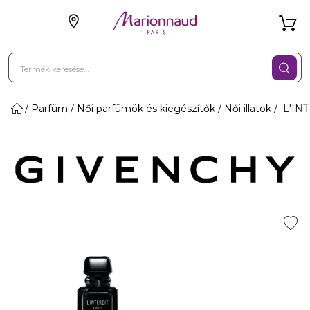
Parfüm
Női parfümök és kiegészítők
Női illatok
L'INT