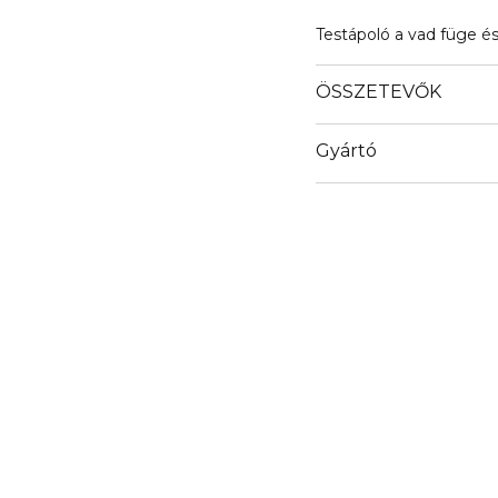
Testápoló a vad füge és 
ÖSSZETEVŐK
Gyártó
Email
shop@colebeauty.com