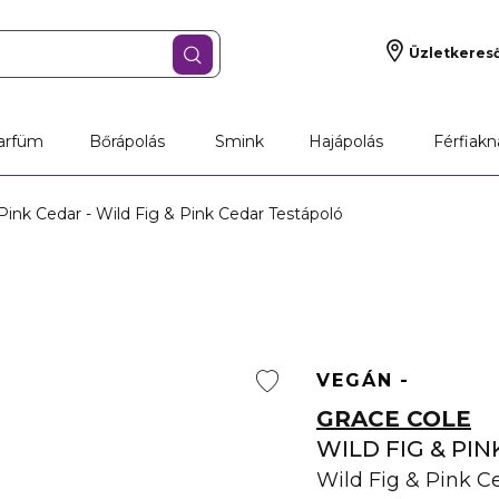
Üzletkeres
arfüm
Bőrápolás
Smink
Hajápolás
Férfiakn
Pink Cedar - Wild Fig & Pink Cedar Testápoló
VEGÁN
GRACE COLE
WILD FIG & PI
Wild Fig & Pink C