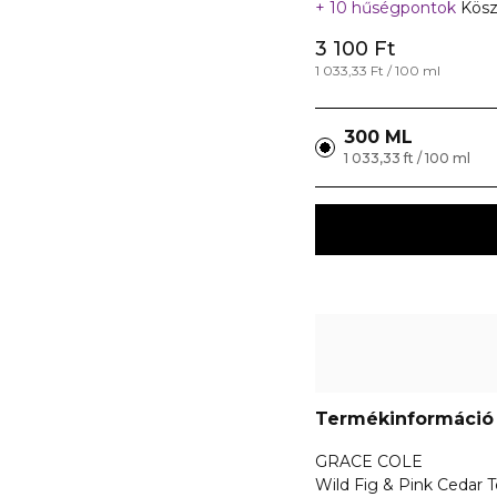
10 hűségpontok
Kösz
3 100 Ft
1 033,33 Ft / 100 ml
300 ML
1 033,33 ft / 100 ml
Termékinformáció
GRACE COLE
Wild Fig & Pink Cedar 