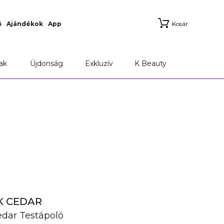
ő
Ajándékok
App
Kosár
ak
Újdonság
Exkluzív
K Beauty
NK CEDAR
edar Testápoló