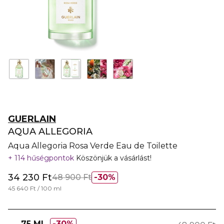
GUERLAIN
AQUA ALLEGORIA
Aqua Allegoria Rosa Verde Eau de Toilette
114 hűségpontok
Köszönjük a vásárlást!
34 230 Ft
48 900 Ft
30%
45 640 Ft / 100 ml
75 ML
30%