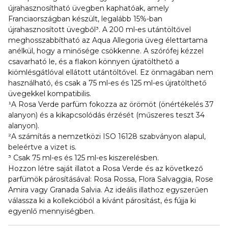
újrahasznosítható üvegben kaphatóak, amely
Franciaországban készült, legalább 15%-ban
újrahasznosított üvegből³. A 200 ml-es utántöltővel
meghosszabbítható az Aqua Allegoria üveg élettartama
anélkül, hogy a minősége csökkenne. A szórófej kézzel
csavarható le, és a flakon könnyen újratölthető a
kiömlésgátlóval ellátott utántöltővel. Ez önmagában nem
használható, és csak a 75 ml-es és 125 ml-es újratölthető
üvegekkel kompatibilis.
¹A Rosa Verde parfüm fokozza az örömöt (önértékelés 37
alanyon) és a kikapcsolódás érzését (műszeres teszt 34
alanyon).
²A számítás a nemzetközi ISO 16128 szabványon alapul,
beleértve a vizet is.
³ Csak 75 ml-es és 125 ml-es kiszerelésben.
Hozzon létre saját illatot a Rosa Verde és az következő
parfümök párosításával: Rosa Rossa, Flora Salvaggia, Rose
Amira vagy Granada Salvia. Az ideális illathoz egyszerűen
válassza ki a kollekcióból a kívánt párosítást, és fújja ki
egyenlő mennyiségben.