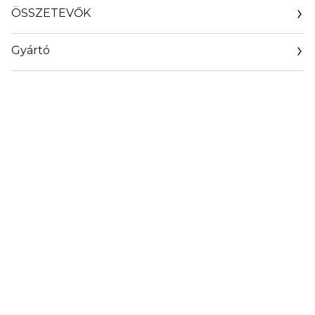
ÖSSZETEVŐK
Gyártó
Email
https://www.guerlain.com/on/demandware.store/Sites-
Guerlain_UK-Site/en_GB/Contact-Show