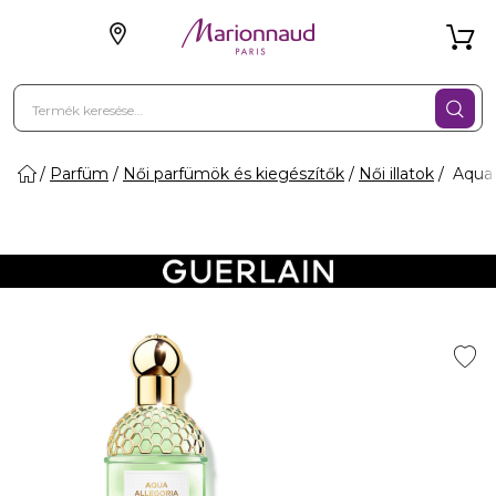
Parfüm
Női parfümök és kiegészítők
Női illatok
Aqua A