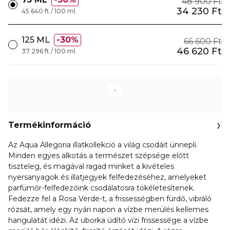
48 900 Ft
34 230 Ft
45 640 ft / 100 ml
125 ML
30%
66 600 Ft
46 620 Ft
37 296 ft / 100 ml
Termékinformáció
Az Aqua Allegoria illatkollekció a világ csodáit ünnepli.
Minden egyes alkotás a természet szépsége előtt
tiszteleg, és magával ragad minket a kivételes
nyersanyagok és illatjegyek felfedezéséhez, amelyeket
parfümőr-felfedezőink csodálatosra tökéletesítenek.
Fedezze fel a Rosa Verde-t, a frissességben fürdő, vibráló
rózsát, amely egy nyári napon a vízbe merülés kellemes
hangulatát idézi. Az uborka üdítő vízi frissessége a vízbe