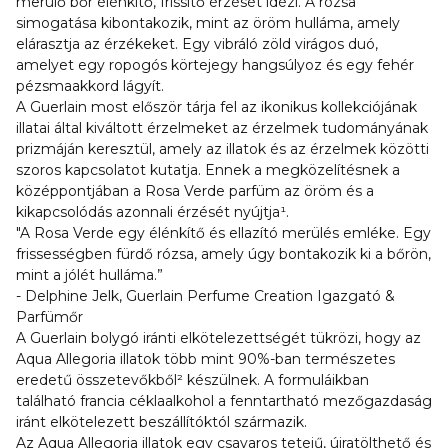
merülő bőr élénkítő, frissítő érzését idézi. A rózsa
simogatása kibontakozik, mint az öröm hulláma, amely
elárasztja az érzékeket. Egy vibráló zöld virágos duó,
amelyet egy ropogós körtejegy hangsúlyoz és egy fehér
pézsmaakkord lágyít.
A Guerlain most először tárja fel az ikonikus kollekciójának
illatai által kiváltott érzelmeket az érzelmek tudományának
prizmáján keresztül, amely az illatok és az érzelmek közötti
szoros kapcsolatot kutatja. Ennek a megközelítésnek a
középpontjában a Rosa Verde parfüm az öröm és a
kikapcsolódás azonnali érzését nyújtja¹.
"A Rosa Verde egy élénkítő és ellazító merülés emléke. Egy
frissességben fürdő rózsa, amely úgy bontakozik ki a bőrön,
mint a jólét hulláma.”
- Delphine Jelk, Guerlain Perfume Creation Igazgató &
Parfümőr
A Guerlain bolygó iránti elkötelezettségét tükrözi, hogy az
Aqua Allegoria illatok több mint 90%-ban természetes
eredetű összetevőkből² készülnek. A formuláikban
található francia céklaalkohol a fenntartható mezőgazdaság
iránt elkötelezett beszállítóktól származik.
Az Aqua Allegoria illatok egy csavaros tetejű, újratölthető és