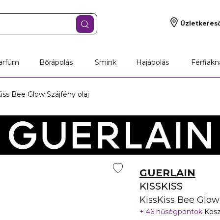
Üzletkeres
arfüm
Bőrápolás
Smink
Hajápolás
Férfiakn
Kiss Bee Glow Szájfény olaj
GUERLAIN
KISSKISS
KissKiss Bee Glow 
46 hűségpontok
Kösz