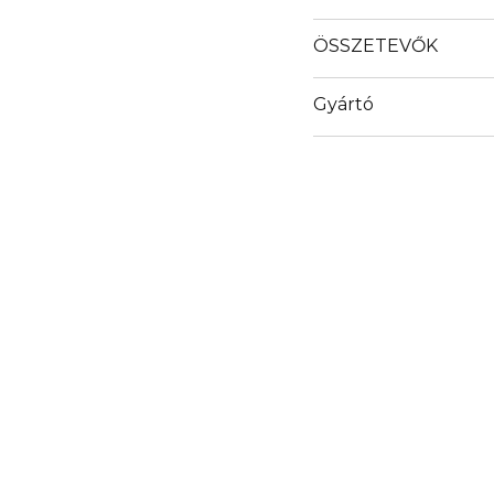
ÖSSZETEVŐK
Gyártó
Email
https://www.guerlain.
Site/en_GB/Contact-S