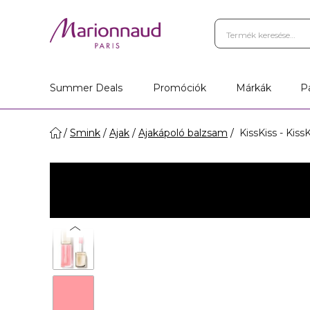
Summer Deals
Promóciók
Márkák
P
Smink
Ajak
Ajakápoló balzsam
KissKiss - Kiss