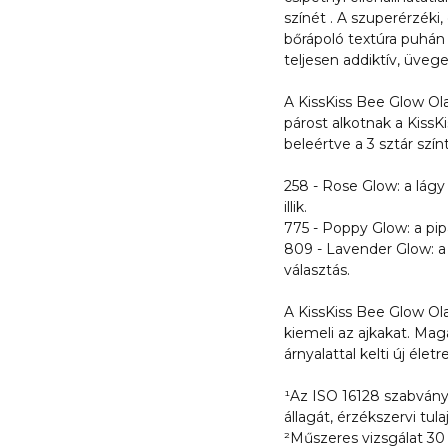
színét . A szuperérzéki,
bőrápoló textúra puhán 
teljesen addiktív, üvege
A KissKiss Bee Glow Ola
párost alkotnak a KissK
beleértve a 3 sztár színt
258 - Rose Glow: a lág
illik.
775 - Poppy Glow: a pipa
809 - Lavender Glow: a
választás.
A KissKiss Bee Glow Ol
kiemeli az ajkakat. Ma
árnyalattal kelti új életr
¹Az ISO 16128 szabvány
állagát, érzékszervi tul
²Műszeres vizsgálat 30