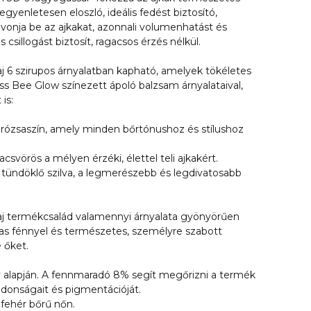
 egyenletesen eloszló, ideális fedést biztosító,
vonja be az ajkakat, azonnali volumenhatást és
s csillogást biztosít, ragacsos érzés nélkül.
j 6 szirupos árnyalatban kapható, amelyek tökéletes
iss Bee Glow színezett ápoló balzsam árnyalataival,
 is:
y rózsaszín, amely minden bőrtónushoz és stílushoz
csvörös a mélyen érzéki, élettel teli ajkakért.
 tündöklő szilva, a legmerészebb és legdivatosabb
aj termékcsalád valamennyi árnyalata gyönyörűen
gas fénnyel és természetes, személyre szabott
e őket.
 alapján. A fennmaradó 8% segít megőrizni a termék
ajdonságait és pigmentációját.
 fehér bőrű nőn.