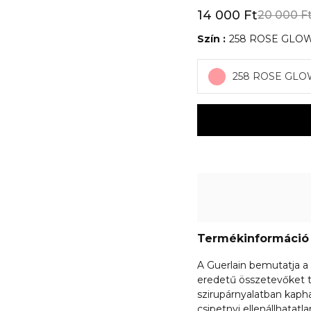
14 000 Ft
20 000 F
Szín
258 ROSE GLO
258 ROSE GL
Termékinformáció
A Guerlain bemutatja a
eredetű összetevőket ta
szirupárnyalatban kaphat
csipetnyi ellenállhatat