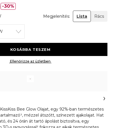
t
30%
W
Megjelenítés:
Lista
Rács
OW
 KOSÁRBA TESZEM 
 Ellenőrizze az üzletben 
 KissKiss Bee Glow Olajat, egy 92%-ban természetes
rtalmazó¹, mézzel átszőtt, színezett ajakolajat. Hat
ó, és 24 órán át tartó ápolást biztosítva, egy
lan 3D-s ragyogással² fokozza az ajkak természetes