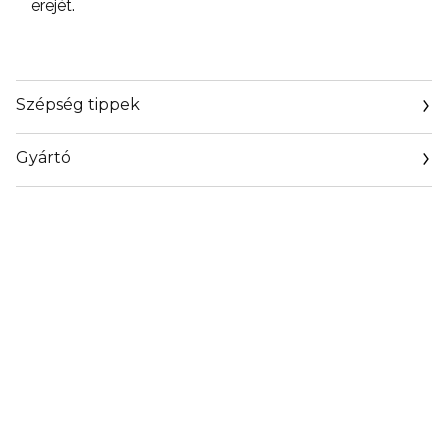
erejét.
Szépség tippek
Gyártó
Email
https://coty.cotyconsumeraffairs.com/