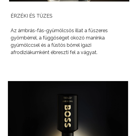
ÉRZÉKI ÉS TÜZES
Az ámbrás-fás-gyümölcsös illat a fűszeres
gyömbérrel, a függőséget okozó maninka
gyümölccsel és a füstös bőrrel igazi
afrodiziákumként ébreszti fel a vágyat.