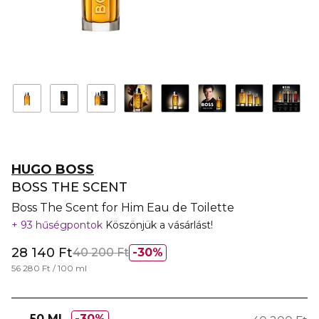
HUGO BOSS
BOSS THE SCENT
Boss The Scent for Him Eau de Toilette
93 hűségpontok
Köszönjük a vásárlást!
28 140 Ft
40 200 Ft
30%
56 280 Ft / 100 ml
50 ML
30%