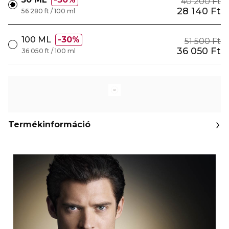
40 200 Ft
28 140 Ft
56 280 ft / 100 ml
100 ML
30%
51 500 Ft
36 050 Ft
36 050 ft / 100 ml
Termékinformáció