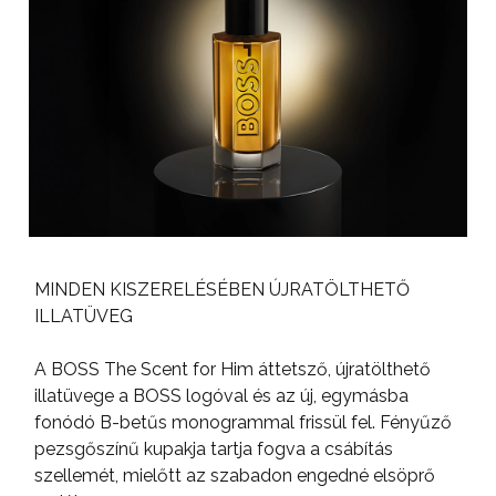
MINDEN KISZERELÉSÉBEN ÚJRATÖLTHETŐ
ILLATÜVEG
A BOSS The Scent for Him áttetsző, újratölthető
illatüvege a BOSS logóval és az új, egymásba
fonódó B-betűs monogrammal frissül fel. Fényűző
pezsgőszínű kupakja tartja fogva a csábítás
szellemét, mielőtt az szabadon engedné elsöprő