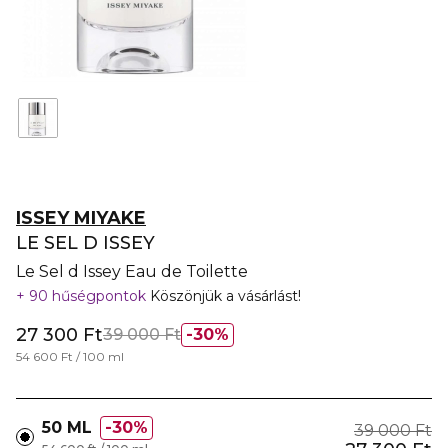
ISSEY MIYAKE
LE SEL D ISSEY
Le Sel d Issey Eau de Toilette
90 hűségpontok
Köszönjük a vásárlást!
27 300 Ft
39 000 Ft
30%
54 600 Ft / 100 ml
50 ML
30%
39 000 Ft