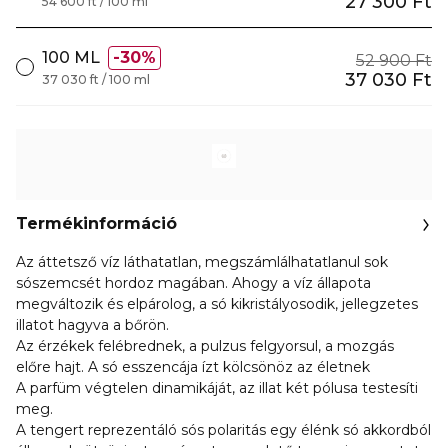
27 300 Ft
54 600 ft / 100 ml
100 ML
30%
52 900 Ft
37 030 Ft
37 030 ft / 100 ml
Termékinformáció
Az áttetsző víz láthatatlan, megszámlálhatatlanul sok
sószemcsét hordoz magában. Ahogy a víz állapota
megváltozik és elpárolog, a só kikristályosodik, jellegzetes
illatot hagyva a bőrön.
Az érzékek felébrednek, a pulzus felgyorsul, a mozgás
előre hajt. A só esszencája ízt kölcsönöz az életnek
A parfüm végtelen dinamikáját, az illat két pólusa testesíti
meg.
A tengert reprezentáló sós polaritás egy élénk só akkordból