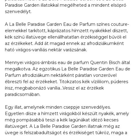
Paradise Garden illatokkal megélheted a mindent elsöprő
szenvedélyt.
A La Belle Paradise Garden Eau de Parfum színes couture-
elemekkel tarkított, káprázatos hímzett nyakékkel díszett,
kék színű illatüvege ellenállhatatlan érzékiséggel bűvöli el
az érzékeket. Add át magad ennek az afrodiziákumként
ható virágos-vaníliás nektár varázsának.
Mennyei virágos-ámbrás eau de parfum Quentin Bisch által
megalkotva. Az egzotikus La Belle Paradise Garden Eau de
Parfum afrodiziákum nektárként páratlan vonzerővel
ébreszti fel az érzékeket. Titokzatos kék vízililiom, púderes
írisz, megbabonázó vanília...Vessz el az érzékek
paradicsomában.
Egy illat, amelynek minden cseppje szenvedélyes.
Egyetlen dísze a hímzett virágokból készült nyakék, amely
még pompásabbá teszi a kék lagúnákat idéző kecses
illatüveget. A La Belle Paradise Garden illatnak még az
üvege is felszabadultságot és érzékiséget tükröz, maga a