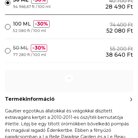
40 700 Ft
28 490 Ft
94 966,67 ft / 100 ml
100 ML
30%
74 400 Ft
52 080 Ft
52 080 ft / 100 ml
50 ML
30%
55 200 Ft
38 640 Ft
77 280 ft / 100 ml
Termékinformáció
Gaultier egzotikus állatokkal és virágokkal díszített
extravagáns kertjét a 2010-2011-es őszi/téli bemutatója
ihlette. Lépj be egy tiltott örömökben bővelkedő pompás
és magával ragadó Édenkertbe. Ebben a fényűző
paradicsomban a La Belle Paradise Garden és a Le Beau