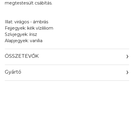
megtestesült csábítás.
Illat: virágos - ámbrás
Fejjegyek: kék vízililiom
Szívjegyek: írisz
Alapjegyek: vanília
ÖSSZETEVŐK
Gyártó
Email
FRAGRANCE@JPGAULTIER.FR