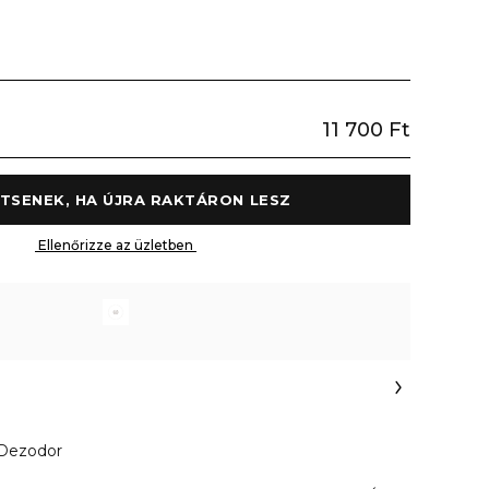
11 700 Ft
 ÉRTESÍTSENEK, HA ÚJRA RAKTÁRON LESZ 
 Ellenőrizze az üzletben 
Dezodor