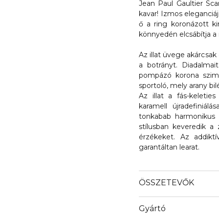
Jean Paul Gaultier S
kavar! Izmos eleganciájá
ő a ring koronázott kir
könnyedén elcsábítja a
Az illat üvege akárcsak
a botrányt. Diadalmai
pompázó korona szimbo
sportoló, mely arany bil
Az illat a fás-keleti
karamell újradefiniálá
tonkabab harmonikus 
stílusban keveredik a 
érzékeket. Az addikt
garantáltan learat.
ÖSSZETEVŐK
Gyártó