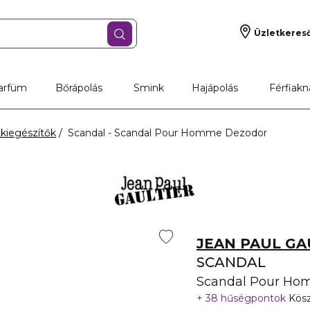
Üzletkeres
arfüm
Bőrápolás
Smink
Hajápolás
Férfiakn
atkiegészítők
Scandal - Scandal Pour Homme Dezodor
JEAN PAUL GA
SCANDAL
Scandal Pour Ho
38 hűségpontok
Kösz