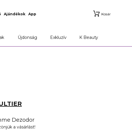
ő
Ajándékok
App
Kosár
ak
Újdonság
Exkluzív
K Beauty
ULTIER
mme Dezodor
önjük a vásárlást!