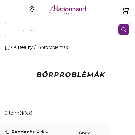
K Beauty
Bőrproblémák
BŐRPROBLÉMÁK
0 Megjelenített termékek
0 termék(ek)
Rendezés
Releváns
Szűrő