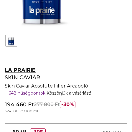
LA PRAIRIE
SKIN CAVIAR
Skin Caviar Absolute Filler Arcápoló
648 hűségpontok
Köszönjük a vásárlást!
194 460 Ft
277 800 Ft
30%
324 100 Ft / 100 ml
60 ML
30%