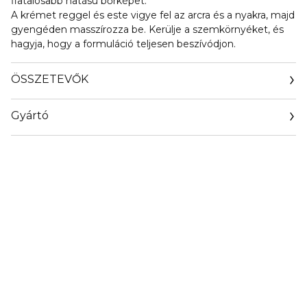
fiatalosabb hatású bőrképet.
A krémet reggel és este vigye fel az arcra és a nyakra, majd
gyengéden masszírozza be. Kerülje a szemkörnyéket, és
hagyja, hogy a formuláció teljesen beszívódjon.
ÖSSZETEVŐK
Gyártó
Email
info@laprairiegroup.com