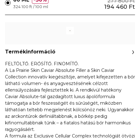
277 800 Ft
194 460 Ft
324 100 ft / 100 ml
Termékinformáció
FELTÖLTŐ. ERŐSÍTŐ. FINOMÍTÓ.
A La Prairie Skin Caviar Absolute Filler a Skin Caviar
Collection innovatív kiegészítője, amelyet kifejezetten a bőr
látható volumen- és anyagvesztésének célzott
ellensúlyozására fejlesztettek ki. A rendkívül hatékony
Caviar Absolute-tal gazdagított luxus ápolóformula
támogatja a bőr feszességét és sűrűségét, miközben
láthatóan teltebb megjelenést kölcsönöz neki. Ugyanakkor
az arckontúrok definiáltabbnak, a bőrkép pedig
kifinomultabbnak tűnik – a fiatalos hatású bőr harmonikus
ragyogásáért.
A formula az Exclusive Cellular Complex technológiát ötvözi