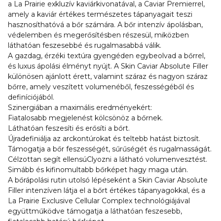
a La Prairie exkluzív kaviárkivonatával, a Caviar Premierrel,
amely a kaviár értékes természetes tápanyagait teszi
hasznosíthatóvá a bőr számára. A bőr intenzív ápolásban,
védelemben és megerősítésben részesül, miközben
láthatóan feszesebbé és rugalmasabbá válik.
A gazdag, érzéki textúra gyengéden egybeolvad a bőrrel,
és luxus ápolási élményt nyújt. A Skin Caviar Absolute Filler
különösen ajánlott érett, valamint száraz és nagyon száraz
bőrre, amely veszített volumenéből, feszességéből és
definíciójából.
Szinergiában a maximális eredményekért:
Fiatalosabb megjelenést kölcsönöz a bőrnek.
Láthatóan feszesíti és erősíti a bőrt.
Újradefiniálja az arckontúrokat és teltebb hatást biztosít.
Támogatja a bőr feszességét, sűrűségét és rugalmasságát.
Célzottan segít ellensúClyozni a látható volumenvesztést.
Simább és kifinomultabb bőrképet hagy maga után.
A bőrápolási rutin utolsó lépéseként a Skin Caviar Absolute
Filler intenzíven látja el a bőrt értékes tápanyagokkal, és a
La Prairie Exclusive Cellular Complex technológiájával
együttműködve támogatja a láthatóan feszesebb,