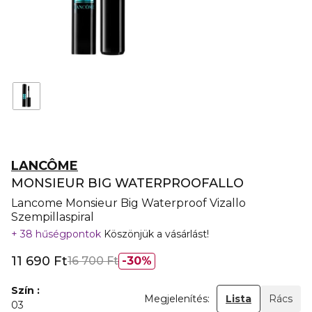
LANCÔME
MONSIEUR BIG WATERPROOFALLO
Lancome Monsieur Big Waterproof Vizallo
Szempillaspiral
38 hűségpontok
Köszönjük a vásárlást!
11 690 Ft
16 700 Ft
30%
Szín
Megjelenítés:
Lista
Rács
03