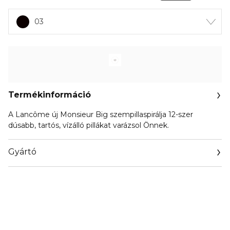
03
Termékinformáció
A Lancôme új Monsieur Big szempillaspirálja 12-szer
dúsabb, tartós, vízálló pillákat varázsol Önnek.
Gyártó
Email
info@loreal.hu