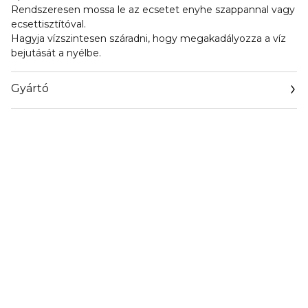
Rendszeresen mossa le az ecsetet enyhe szappannal vagy
ecsettisztítóval.
Hagyja vízszintesen száradni, hogy megakadályozza a víz
bejutását a nyélbe.
Gyártó
Email
marionnaud.com