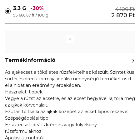
3.3 G
30%
4 100 Ft
2 870 Ft
95 666,67 ft / 100 g
Termékinformáció
Az ajakecset a tökéletes rúzsfelvitelhez készült. Szintetikus
sörtéi és precíz formája ideális mennyiségű terméket oszt
el a hibátlan eredmény érdekében.
Használati tippek:
Vegye a rúzst az ecsetre, és az ecset hegyével rajzolja meg
az ajkak körvonalait.
Ezután töltse ki az ajkak közepét az ecset lapos részével.
Szépségápolási tipp:
Ez az ecset ideális krémes vagy folyékony
rúzsformulákhoz.
Ápolási útmutató: