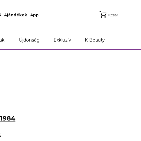
ő
Ajándékok
App
Kosár
ak
Újdonság
Exkluzív
K Beauty
1984
6