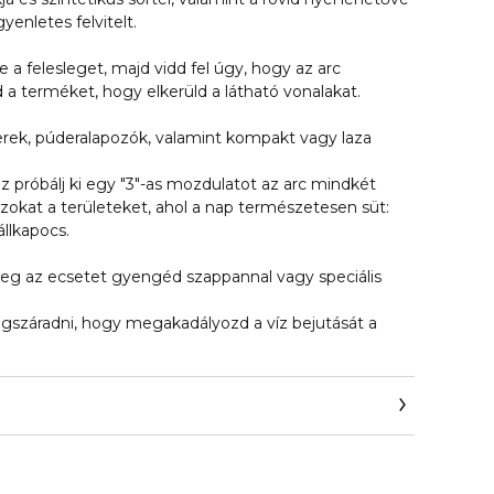
gyenletes felvitelt.
le a felesleget, majd vidd fel úgy, hogy az arc
d a terméket, hogy elkerüld a látható vonalakat.
derek, púderalapozók, valamint kompakt vagy laza
ez próbálj ki egy "3"-as mozdulatot az arc mindkét
zokat a területeket, ahol a nap természetesen süt:
llkapocs.
 az ecsetet gyengéd szappannal vagy speciális
száradni, hogy megakadályozd a víz bejutását a