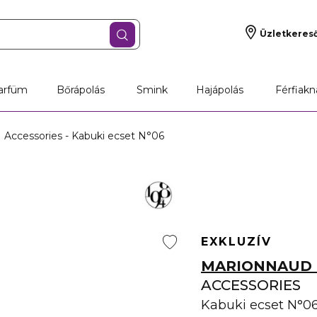
Üzletkeres
arfüm
Bőrápolás
Smink
Hajápolás
Férfiakn
Accessories - Kabuki ecset N°06
EXKLUZÍV
MARIONNAUD 
ACCESSORIES
Kabuki ecset N°0