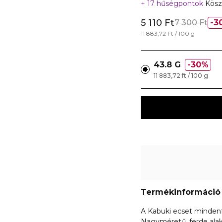
17 hűségpontok
Kösz
5 110 Ft
7 300 Ft
3
11 883,72 Ft / 100 g
43.8 G
30%
11 883,72 ft / 100 g
Termékinformáció
A Kabuki ecset mindenfé
Nagyméretű, ferde alakj