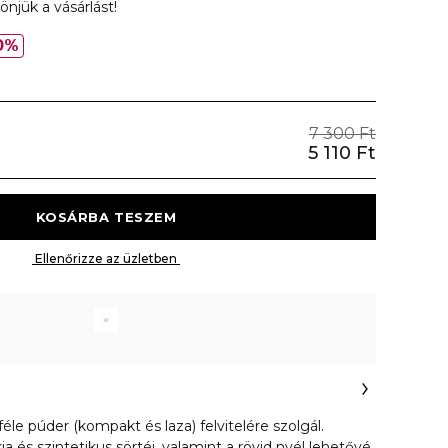
önjük a vásárlást!
0%
7 300 Ft
5 110 Ft
 KOSÁRBA TESZEM 
 Ellenőrizze az üzletben 
le púder (kompakt és laza) felvitelére szolgál.
a és szintetikus sörtéi, valamint a rövid nyél lehetővé