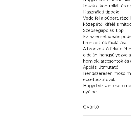
teszik a kontrollált és e
Használati tippek:
Vedd fel a púdert, rázd 
közepétől kifelé simíto
Szépségápolási tipp:
Ez az ecset ideális pú
bronzosítók fixálására.
A bronzosító felviteléh
oldalán, hangsúlyozva a
homlok, arccsontok és á
Ápolási útmutató:
Rendszeresen mosd meg
ecsettisztítóval.
Hagyd vízszintesen meg
nyélbe.
Gyártó
Email
marionnaud.com