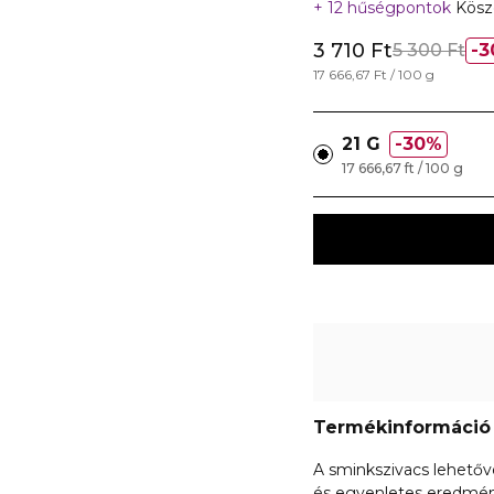
12 hűségpontok
Köszö
3 710 Ft
5 300 Ft
3
17 666,67 Ft / 100 g
21 G
30%
17 666,67 ft / 100 g
Termékinformáció
A sminkszivacs lehetőv
és egyenletes eredmény