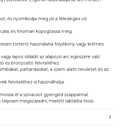
ot, és nyomkodja meg jól a felesleges víz
rcára, és finoman kopogtassa meg.
edvesen történő használatra folyékony vagy krémes
t vagy lapos oldalát az alapozó arc egészére való
ító és bronzosító felviteléhez.
rhibákat, pattanásokat, a szem alatti területet és az
ek felviteléhez is használhatja.
mossa el a szivacsot gyengéd szappannal.
ja teljesen megszáradni, mielőtt raktárba teszi.