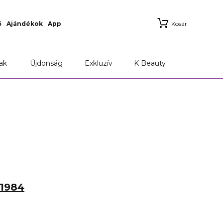
ő
Ajándékok
App
Kosár
ak
Újdonság
Exkluzív
K Beauty
1984