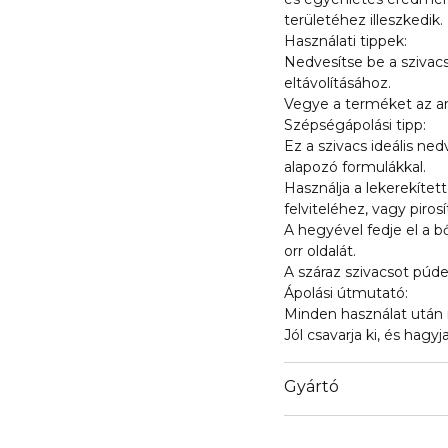
területéhez illeszkedik.
Használati tippek:
Nedvesítse be a szivacs
eltávolításához.
Vegye a terméket az a
Szépségápolási tipp:
Ez a szivacs ideális n
alapozó formulákkal.
Használja a lekerekítet
felviteléhez, vagy piros
A hegyével fedje el a bő
orr oldalát.
A száraz szivacsot púder
Ápolási útmutató:
Minden használat után 
Jól csavarja ki, és hagy
Gyártó
Email
marionnaud.com