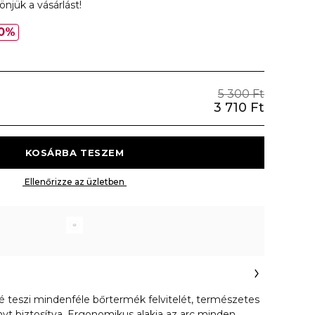
njük a vásárlást!
0%
5 300 Ft
3 710 Ft
 KOSÁRBA TESZEM 
 Ellenőrizze az üzletben 
é teszi mindenféle bőrtermék felvitelét, természetes
t biztosítva. Ergonomikus alakja az arc minden