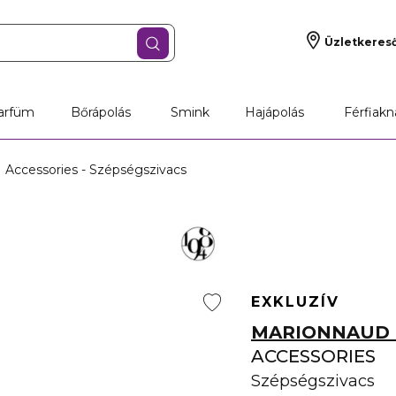
Üzletkeres
arfüm
Bőrápolás
Smink
Hajápolás
Férfiakn
Accessories - Szépségszivacs
EXKLUZÍV
MARIONNAUD 
ACCESSORIES
Szépségszivacs