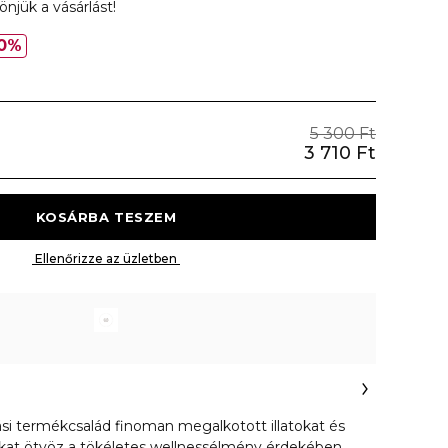
njük a vásárlást!
0%
5 300 Ft
3 710 Ft
 KOSÁRBA TESZEM 
 Ellenőrizze az üzletben 
si termékcsalád finoman megalkotott illatokat és
rákat ötvöz a tökéletes wellnessélmény érdekében.