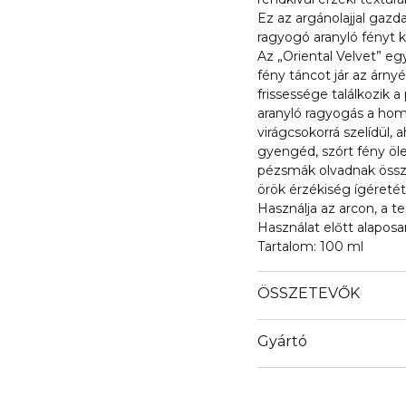
Ez az argánolajjal gazda
ragyogó aranyló fényt 
Az „Oriental Velvet” eg
fény táncot jár az árny
frissessége találkozik
aranyló ragyogás a homo
virágcsokorrá szelídül,
gyengéd, szórt fény öle
pézsmák olvadnak össze
örök érzékiség ígéreté
Használja az arcon, a te
Használat előtt alaposan
Tartalom: 100 ml
ÖSSZETEVŐK
Gyártó
Email
marionnaud.com