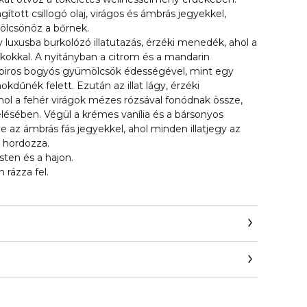
gított csillogó olaj, virágos és ámbrás jegyekkel,
kölcsönöz a bőrnek.
y luxusba burkolózó illatutazás, érzéki menedék, ahol a
ékokkal. A nyitányban a citrom és a mandarin
 a piros bogyós gyümölcsök édességével, mint egy
kdűnék felett. Ezután az illat lágy, érzéki
 ahol a fehér virágok mézes rózsával fonódnak össze,
lésében. Végül a krémes vanília és a bársonyos
 az ámbrás fás jegyekkel, ahol minden illatjegy az
t hordozza.
sten és a hajon.
 rázza fel.