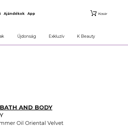
ő
Ajándékok
App
Kosár
Marionnaud Applikáció
Szállítási információk
ak
Újdonság
Exkluzív
K Beauty
BATH AND BODY
Y
immer Oil Oriental Velvet