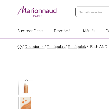
Privilege Hűségprogram
A
Üzletkereső
Summer Deals
Promóciók
Márkák
P
Dezodorok
Testápolás
Testápolók
Bath AND Bo