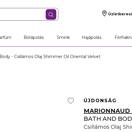
Üzletkeres
jándékok
Parfüm
Bőrápolás
Smink
arfüm
Bőrápolás
Smink
Hajápolás
Férfiakn
dy - Csillámos Olaj Shimmer Oil Oriental Velvet
ÚJDONSÁG
MARIONNAUD 
BATH AND BOD
Csillámos Olaj Sh