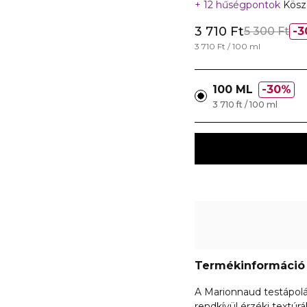
12 hűségpontok
Köszö
3 710 Ft
5 300 Ft
3
3 710 Ft / 100 ml
100 ML
30%
3 710 ft / 100 ml
Termékinformáció
A Marionnaud testápolá
rendkívül érzéki textú