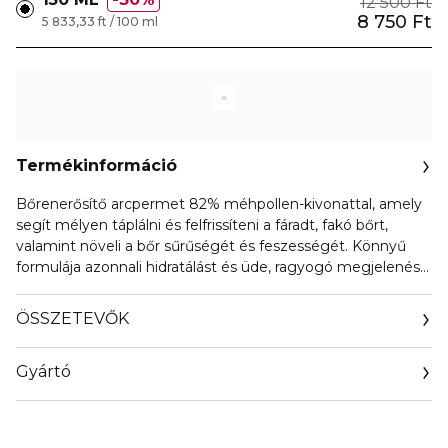
12 500 Ft
8 750 Ft
5 833,33 ft / 100 ml
Termékinformáció
Bőrenerősítő arcpermet 82% méhpollen-kivonattal, amely
segít mélyen táplálni és felfrissíteni a fáradt, fakó bőrt,
valamint növeli a bőr sűrűségét és feszességét. Könnyű
formulája azonnali hidratálást és üde, ragyogó megjelenést
biztosít a bőr számára.
ÖSSZETEVŐK
Gyártó
Email
info@orientrade.com