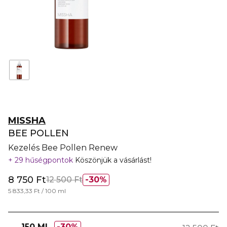
MISSHA
BEE POLLEN
Kezelés Bee Pollen Renew
29 hűségpontok
Köszönjük a vásárlást!
8 750 Ft
12 500 Ft
30%
5 833,33 Ft / 100 ml
150 ML
30%