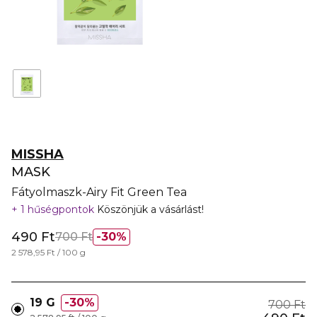
MISSHA
MASK
Fátyolmaszk-Airy Fit Green Tea
1 hűségpontok
Köszönjük a vásárlást!
490 Ft
700 Ft
30%
2 578,95 Ft / 100 g
19 G
30%
700 Ft