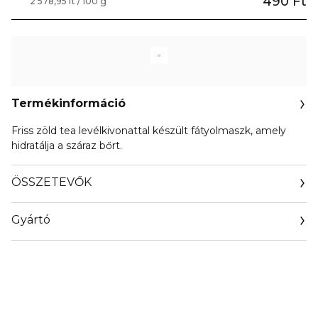
490 Ft
2 578,95 ft / 100 g
Termékinformáció
Friss zöld tea levélkivonattal készült fátyolmaszk, amely
hidratálja a száraz bőrt.
ÖSSZETEVŐK
Gyártó
Email
info@orientrade.com