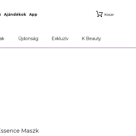
ő
Ajándékok
App
Kosár
ak
Újdonság
Exkluzív
K Beauty
Essence Maszk