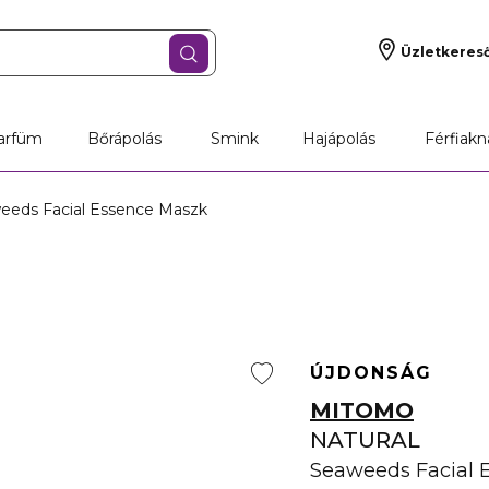
Üzletkeres
arfüm
Bőrápolás
Smink
Hajápolás
Férfiakn
weeds Facial Essence Maszk
ÚJDONSÁG
MITOMO
NATURAL
Seaweeds Facial 