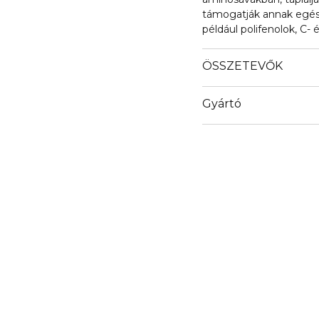
támogatják annak egés
például polifenolok, C-
rendelkeznek, védik a bő
öregedését. Használati u
ÖSSZETEVŐK
20-30 percig. Kerülje a
masszírozza be az arcbő
Gyártó
Email
www.mitomo.eu