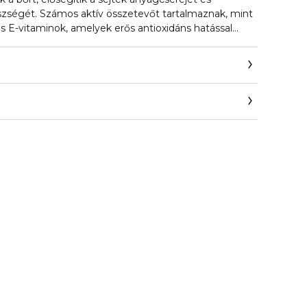
zségét. Számos aktív összetevőt tartalmaznak, mint
 és E-vitaminok, amelyek erős antioxidáns hatással
rt az oxidatív károsodástól és lassítják a bőr
tasítás: Vigye fel a maszkot az arcára, és tartsa rajta
 szembe jutást. A maszk eltávolítása után enyhén
rt a kivonat jobb felszívódása érdekében.