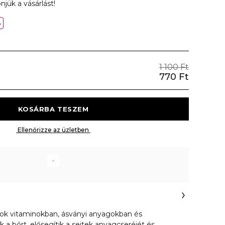
njük a vásárlást!
%
1 100 Ft
770 Ft
 KOSÁRBA TESZEM 
 Ellenőrizze az üzletben 
ok vitaminokban, ásványi anyagokban és
k a bőrt, elősegítik a sejtek anyagcseréjét és