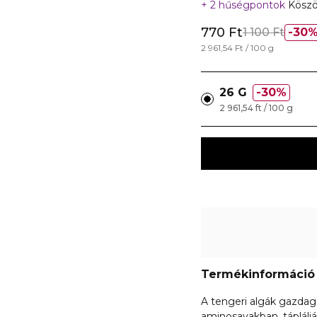
2 hűségpontok
Köszö
770 Ft
1 100 Ft
30
2 961,54 Ft / 100 g
26 G
30%
2 961,54 ft / 100 g
Termékinformáció
A tengeri algák gazdag
aminosavakban, tápláljá