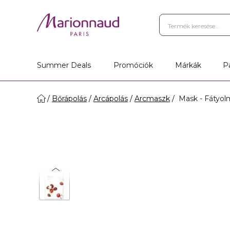
Privilege Hűségprogram
A
Üzletkereső
Summer Deals
Promóciók
Márkák
P
Bőrápolás
Arcápolás
Arcmaszk
Mask - Fátyol