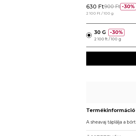
630 Ft
900 Ft
30%
2 100 Ft / 100 g
30 G
30%
2 100 ft / 100 g
Termékinformáció
A sheavaj táplálja a bőr