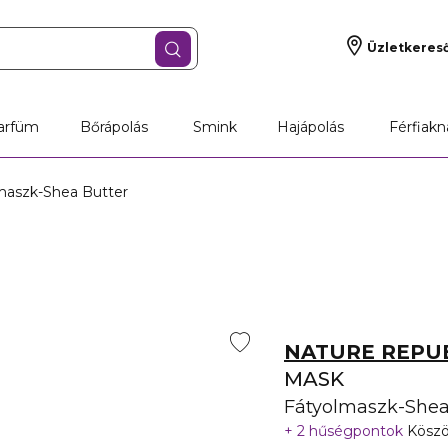
Üzletkeres
jándékok
Parfüm
Bőrápolás
Smink
arfüm
Bőrápolás
Smink
Hajápolás
Férfiakn
maszk-Shea Butter
NATURE REPU
MASK
Fátyolmaszk-Shea
2 hűségpontok
Köszö