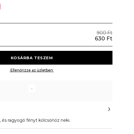
900 Ft
630 Ft
 KOSÁRBA TESZEM 
 Ellenőrizze az üzletben 
t, és ragyogó fényt kölcsönöz neki.