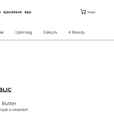
ő
Ajándékok
App
Kosár
Marionnaud Applikáció
Szállítási információk
ak
Újdonság
Exkluzív
K Beauty
BLIC
 Butter
njük a vásárlást!