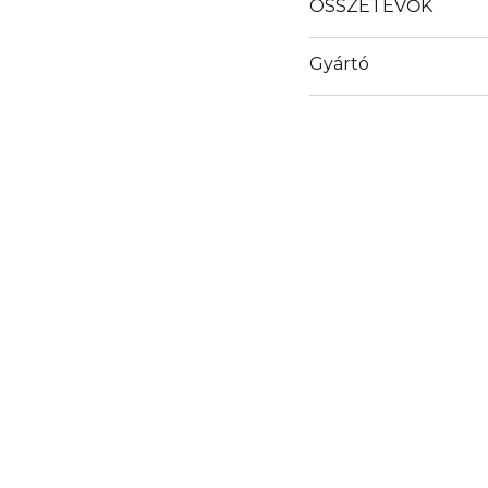
ÖSSZETEVŐK
Gyártó
Email
info@ceway.eu