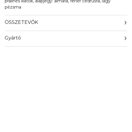
pralinés illatok, alapjegy: almafa, fehér cédrusfa, lágy
pézsma
ÖSSZETEVŐK
Gyártó
Email
contact@ninaricci.com