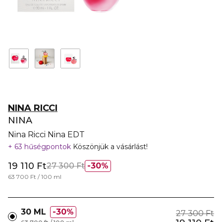
NINA RICCI
NINA
Nina Ricci Nina EDT
63 hűségpontok
Köszönjük a vásárlást!
19 110 Ft
27 300 Ft
30%
63 700 Ft / 100 ml
30 ML
30%
27 300 Ft