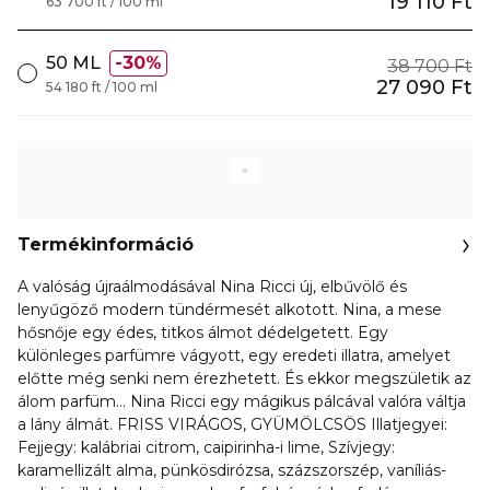
19 110 Ft
63 700 ft / 100 ml
50 ML
30%
38 700 Ft
27 090 Ft
54 180 ft / 100 ml
Termékinformáció
A valóság újraálmodásával Nina Ricci új, elbűvölő és
lenyűgöző modern tündérmesét alkotott. Nina, a mese
hősnője egy édes, titkos álmot dédelgetett. Egy
különleges parfümre vágyott, egy eredeti illatra, amelyet
előtte még senki nem érezhetett. És ekkor megszületik az
álom parfüm… Nina Ricci egy mágikus pálcával valóra váltja
a lány álmát. FRISS VIRÁGOS, GYÜMÖLCSÖS Illatjegyei:
Fejjegy: kalábriai citrom, caipirinha-i lime, Szívjegy:
karamellizált alma, pünkösdirózsa, százszorszép, vaníliás-