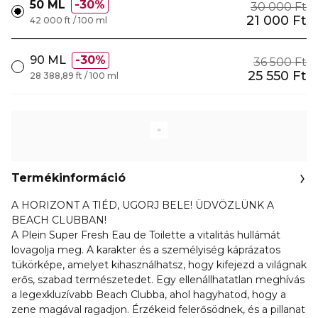
50 ML
30%
30 000 Ft
21 000 Ft
42 000 ft / 100 ml
90 ML
30%
36 500 Ft
25 550 Ft
28 388,89 ft / 100 ml
Termékinformáció
A HORIZONT A TIÉD, UGORJ BELE! ÜDVÖZLÜNK A
BEACH CLUBBAN!
A Plein Super Fresh Eau de Toilette a vitalitás hullámát
lovagolja meg. A karakter és a személyiség káprázatos
tükörképe, amelyet kihasználhatsz, hogy kifejezd a világnak
erős, szabad természetedet. Egy ellenállhatatlan meghívás
a legexkluzívabb Beach Clubba, ahol hagyhatod, hogy a
zene magával ragadjon. Érzékeid felerősödnek, és a pillanat