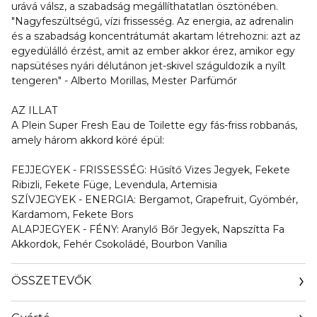
urává válsz, a szabadság megállíthatatlan ösztönében.
"Nagyfeszültségű, vízi frissesség. Az energia, az adrenalin
és a szabadság koncentrátumát akartam létrehozni: azt az
egyedülálló érzést, amit az ember akkor érez, amikor egy
napsütéses nyári délutánon jet-skivel száguldozik a nyílt
tengeren" - Alberto Morillas, Mester Parfümőr
AZ ILLAT
A Plein Super Fresh Eau de Toilette egy fás-friss robbanás,
amely három akkord köré épül:
FEJJEGYEK - FRISSESSÉG: Hűsítő Vizes Jegyek, Fekete
Ribizli, Fekete Füge, Levendula, Artemisia
SZÍVJEGYEK - ENERGIA: Bergamot, Grapefruit, Gyömbér,
Kardamom, Fekete Bors
ALAPJEGYEK - FÉNY: Aranylő Bőr Jegyek, Napszítta Fa
Akkordok, Fehér Csokoládé, Bourbon Vanília
ÖSSZETEVŐK