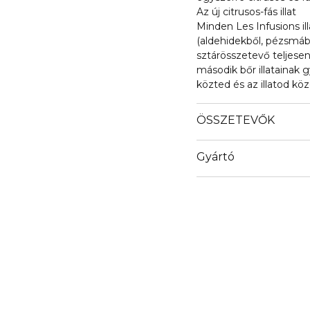
Az új citrusos-fás illat
Minden Les Infusions i
(aldehidekből, pézsmábó
sztárösszetevő teljes
második bőr illatainak 
közted és az illatod köz
ÖSSZETEVŐK
Gyártó
Email
info@loreal.hu