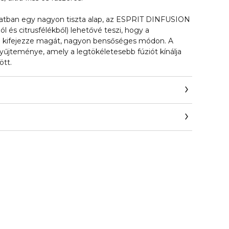
llatban egy nagyon tiszta alap, az ESPRIT DINFUSION
l és citrusfélékből) lehetővé teszi, hogy a
en kifejezze magát, nagyon bensőséges módon. A
gyűjteménye, amely a legtökéletesebb fúziót kínálja
ött.