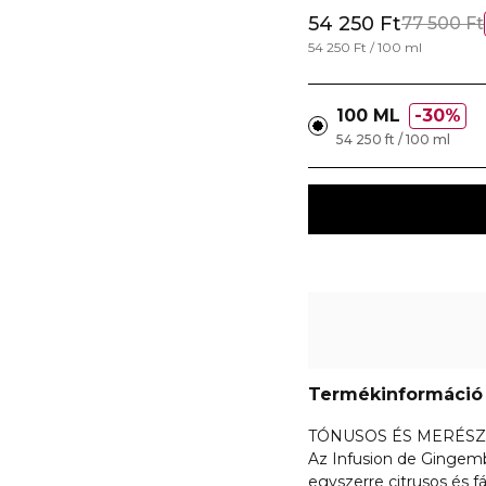
54 250 Ft
77 500 Ft
54 250 Ft / 100 ml
100 ML
30%
54 250 ft / 100 ml
Termékinformáció
TÓNUSOS ÉS MERÉSZ
Az Infusion de Gingemb
egyszerre citrusos és fás