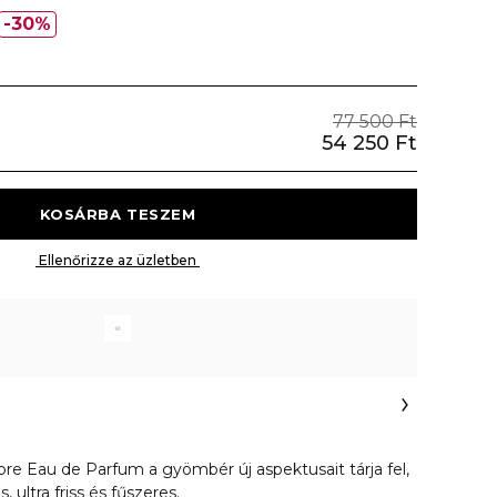
30%
77 500 Ft
54 250 Ft
 KOSÁRBA TESZEM 
 Ellenőrizze az üzletben 
re Eau de Parfum a gyömbér új aspektusait tárja fel,
, ultra friss és fűszeres.