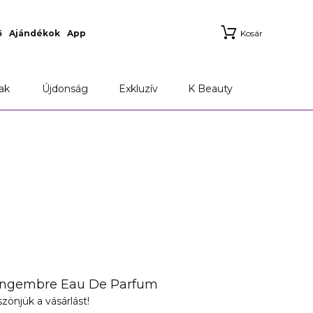
ő
Ajándékok
App
Kosár
ak
Újdonság
Exkluzív
K Beauty
Gingembre Eau De Parfum
zönjük a vásárlást!