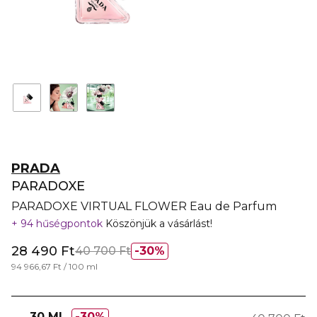
PRADA
PARADOXE
PARADOXE VIRTUAL FLOWER Eau de Parfum
94 hűségpontok
Köszönjük a vásárlást!
28 490 Ft
40 700 Ft
30%
94 966,67 Ft / 100 ml
30 ML
30%