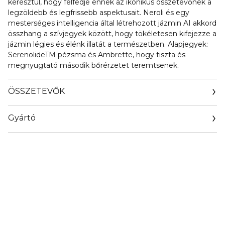
keresztül, hogy felfedje ennek az ikonikus összetevőnek a
legzöldebb és legfrissebb aspektusait. Neroli és egy
mesterséges intelligencia által létrehozott jázmin AI akkord
összhang a szívjegyek között, hogy tökéletesen kifejezze a
jázmin légies és élénk illatát a természetben. Alapjegyek:
SerenolideTM pézsma és Ambrette, hogy tiszta és
megnyugtató második bőrérzetet teremtsenek.
ÖSSZETEVŐK
Gyártó
Email
info@loreal.hu