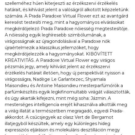
szelleméhez hűen kiterjeszti az érzékszervi érzékelés
határait, és kihívást jelent a valóságról alkotott képzeletünk
számára. A Prada Paradoxe Virtual Flower ezt az avantgárd
keresést testesíti meg, mint a hagyományos elvárásokat
megkérdőjelező Prada Paradoxe nőiesség megtestesítője.
A nőiesség egyik leghíresebb szimbólumának, a
virágosságnak az újragondolásával a Paradoxe nők
újraértelmezik a klasszikus jellemzőket, hogy
megkérdőjelezzék a hagyományokat. KIBŐVÍTETT
KREATIVITÁS. A Paradoxe Virtual Flower egy virágos
pézsmás jegy, amely kihívást jelent az érzékszervi
érzékelés határait illetően, hogy új perspektívát nyisson a
virágosságra, Nadège Le Garlantezec, Shyamala
Maisondieu és Antoine Maisondieu mesterparfümőrök a
parfümkészítés egyik legkifinomultabb virágát választották,
és úgy akarták kifejezni, mint még soha: Jázmin. A
mesterséges intelligencia erejét kihasználva alkották meg
a virág illatát a természetben megragadó, egyedi Prada-
akkordot. A csúcsjegyek az olasz Vert de Bergamot
illatjegyből készültek, amely egy különleges hideg
expressziós eljáráson és molekuláris desztilláción megy