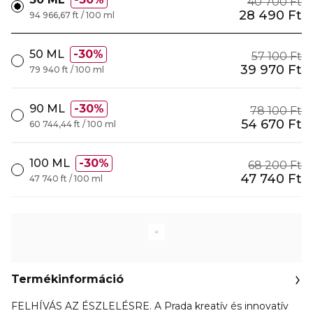
40 700 Ft
28 490 Ft
94 966,67 ft / 100 ml
50 ML
30%
57 100 Ft
39 970 Ft
79 940 ft / 100 ml
90 ML
30%
78 100 Ft
54 670 Ft
60 744,44 ft / 100 ml
100 ML
30%
68 200 Ft
47 740 Ft
47 740 ft / 100 ml
Termékinformáció
FELHÍVÁS AZ ÉSZLELÉSRE. A Prada kreatív és innovatív