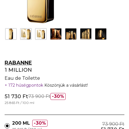
RABANNE
1 MILLION
Eau de Toilette
172 hűségpontok
Köszönjük a vásárlást!
51 730 Ft
73 900 Ft
30%
25 865 Ft / 100 ml
200 ML
30%
73 900 Ft