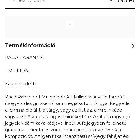
51 730 Ft
25 865 ft / 100 ml
Termékinformáció
PACO RABANNE
1 MILLION
Eau de toilette
Paco Rabanne 1 Million edt: A 1 Million aranyrúd formájú
üvege a design zseniálisan megalkotott tárgya. Kegyetlen
dilemma elé állít: a tárgy, vagy az illat az, amire inkább
vágyunk? A válasz világos: mindkettőre. Az illat a ragyogó
jegyek vidám kavalkádjával indul. A fejjegyben fellelhető
grapefruit, menta és vörös mandarin igézővé teszik a
kompozíciót. Az igen ritka intenzitású szívjegy fahéjat és