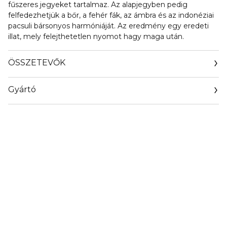
fűszeres jegyeket tartalmaz. Az alapjegyben pedig
felfedezhetjük a bőr, a fehér fák, az ámbra és az indonéziai
pacsuli bársonyos harmóniáját. Az eredmény egy eredeti
illat, mely felejthetetlen nyomot hagy maga után.
ÖSSZETEVŐK
Gyártó
Email
www.rabanne.com