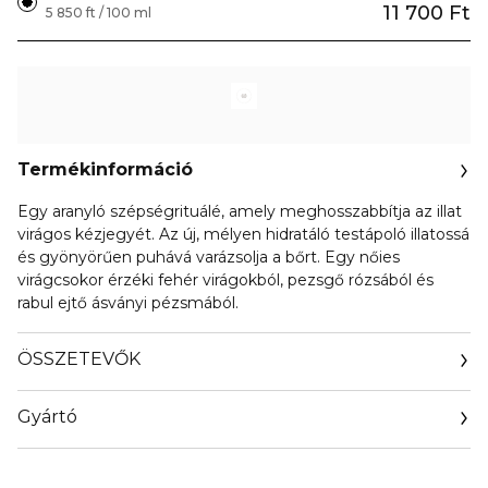
11 700 Ft
5 850 ft / 100 ml
Termékinformáció
Egy aranyló szépségrituálé, amely meghosszabbítja az illat
virágos kézjegyét. Az új, mélyen hidratáló testápoló illatossá
és gyönyörűen puhává varázsolja a bőrt. Egy nőies
virágcsokor érzéki fehér virágokból, pezsgő rózsából és
rabul ejtő ásványi pézsmából.
ÖSSZETEVŐK
Gyártó
Email
www.rabanne.com