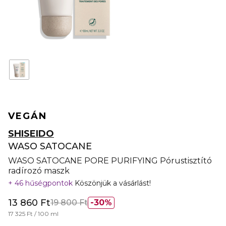
VEGÁN
SHISEIDO
WASO SATOCANE
WASO SATOCANE PORE PURIFYING Pórustisztító
radírozó maszk
46 hűségpontok
Köszönjük a vásárlást!
13 860 Ft
19 800 Ft
30%
17 325 Ft / 100 ml