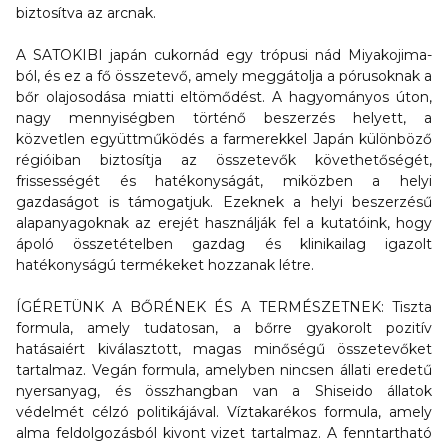
biztosítva az arcnak.
A SATOKIBI japán cukornád egy trópusi nád Miyakojima-
ból, és ez a fő összetevő, amely meggátolja a pórusoknak a
bőr olajosodása miatti eltömődést. A hagyományos úton,
nagy mennyiségben történő beszerzés helyett, a
közvetlen együttműködés a farmerekkel Japán különböző
régióiban biztosítja az összetevők követhetőségét,
frissességét és hatékonyságát, miközben a helyi
gazdaságot is támogatjuk. Ezeknek a helyi beszerzésű
alapanyagoknak az erejét használják fel a kutatóink, hogy
ápoló összetételben gazdag és klinikailag igazolt
hatékonyságú termékeket hozzanak létre.
ÍGÉRETÜNK A BŐRÉNEK ÉS A TERMÉSZETNEK: Tiszta
formula, amely tudatosan, a bőrre gyakorolt pozitív
hatásaiért kiválasztott, magas minőségű összetevőket
tartalmaz. Vegán formula, amelyben nincsen állati eredetű
nyersanyag, és összhangban van a Shiseido állatok
védelmét célzó politikájával. Víztakarékos formula, amely
alma feldolgozásból kivont vizet tartalmaz. A fenntartható