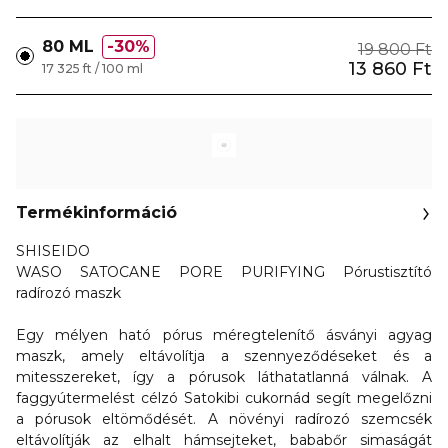
80 ML
30%
19 800 Ft
13 860 Ft
17 325 ft / 100 ml
Termékinformáció
SHISEIDO
WASO SATOCANE PORE PURIFYING Pórustisztító
radírozó maszk
Egy mélyen ható pórus méregtelenítő ásványi agyag
maszk, amely eltávolítja a szennyeződéseket és a
mitesszereket, így a pórusok láthatatlanná válnak. A
faggyútermelést célzó Satokibi cukornád segít megelőzni
a pórusok eltömődését. A növényi radírozó szemcsék
eltávolítják az elhalt hámsejteket, bababőr simaságát