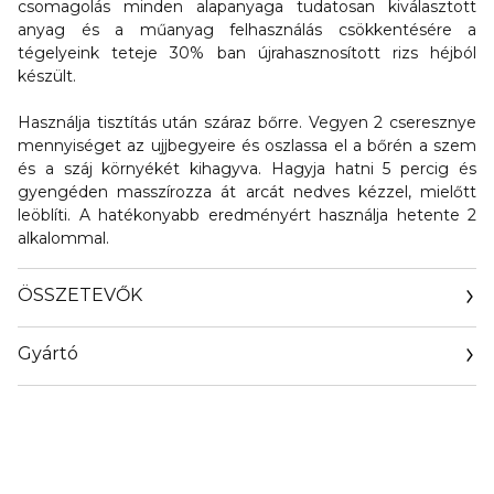
csomagolás minden alapanyaga tudatosan kiválasztott
anyag és a műanyag felhasználás csökkentésére a
tégelyeink teteje 30% ban újrahasznosított rizs héjból
készült.
Használja tisztítás után száraz bőrre. Vegyen 2 cseresznye
mennyiséget az ujjbegyeire és oszlassa el a bőrén a szem
és a száj környékét kihagyva. Hagyja hatni 5 percig és
gyengéden masszírozza át arcát nedves kézzel, mielőtt
leöblíti. A hatékonyabb eredményért használja hetente 2
alkalommal.
ÖSSZETEVŐK
Gyártó
Email
https://corp.shiseido.com/en/scp/inquiry/mail/form.php