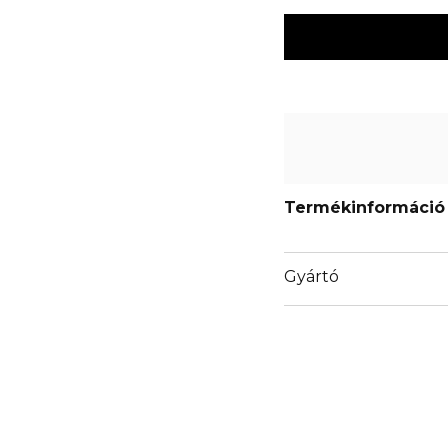
Termékinformáció
Gyártó
Email
sisley.czechrep@sisley.f