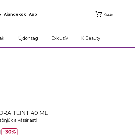
ő
Ajándékok
App
Kosár
ak
Újdonság
Exkluzív
K Beauty
DRA TEINT 40 ML
önjük a vásárlást!
t
30%