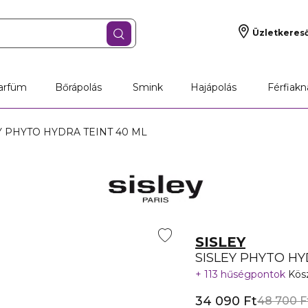
Üzletkeres
arfüm
Bőrápolás
Smink
Hajápolás
Férfiakn
Y PHYTO HYDRA TEINT 40 ML
SISLEY
SISLEY PHYTO HY
113 hűségpontok
Kösz
34 090 Ft
48 700 F