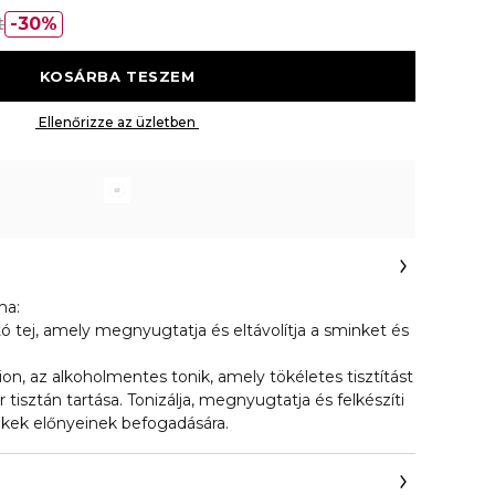
t
30%
 KOSÁRBA TESZEM 
 Ellenőrizze az üzletben 
ma:
ó tej, amely megnyugtatja és eltávolítja a sminket és
ion, az alkoholmentes tonik, amely tökéletes tisztítást
őr tisztán tartása. Tonizálja, megnyugtatja és felkészíti
ékek előnyeinek befogadására.