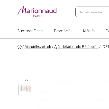
Summer Deals
Promóciók
Márkák
P
Ajándékszettek
Ajándékötletek: Bőrápolás
DEM