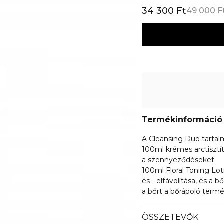
34 300 Ft
49 000 F
Termékinformáció
A Cleansing Duo tartal
100ml krémes arctisztít
a szennyeződéseket
100ml Floral Toning Lot
és - eltávolítása, és a b
a bőrt a bőrápoló term
ÖSSZETEVŐK