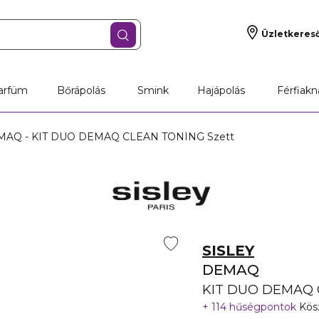
Üzletkeres
arfüm
Bőrápolás
Smink
Hajápolás
Férfiakn
AQ - KIT DUO DEMAQ CLEAN TONING Szett
SISLEY
DEMAQ
KIT DUO DEMAQ 
114 hűségpontok
Kösz