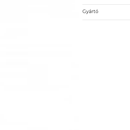
Gyártó
Email
sisley.czechrep@sisley.f