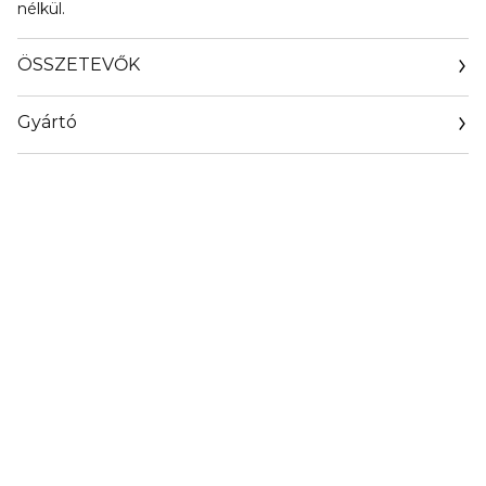
nélkül.
ÖSSZETEVŐK
Gyártó
Email
sisley.czechrep@sisley.fr