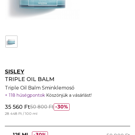
SISLEY
TRIPLE OIL BALM
Triple Oil Balm Sminklemosó
118 hűségpontok
Köszönjük a vásárlást!
35 560 Ft
50 800 Ft
30%
28 448 Ft / 100 ml
125 ML
30%