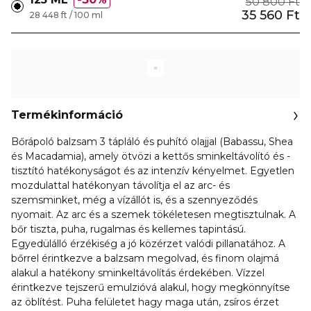
50 800 Ft
35 560 Ft
28 448 ft / 100 ml
Termékinformáció
Bőrápoló balzsam 3 tápláló és puhító olajjal (Babassu, Shea
és Macadamia), amely ötvözi a kettős sminkeltávolító és -
tisztító hatékonyságot és az intenzív kényelmet. Egyetlen
mozdulattal hatékonyan távolítja el az arc- és
szemsminket, még a vízállót is, és a szennyeződés
nyomait. Az arc és a szemek tökéletesen megtisztulnak. A
bőr tiszta, puha, rugalmas és kellemes tapintású.
Egyedülálló érzékiség a jó közérzet valódi pillanatához. A
bőrrel érintkezve a balzsam megolvad, és finom olajmá
alakul a hatékony sminkeltávolítás érdekében. Vízzel
érintkezve tejszerű emulzióvá alakul, hogy megkönnyítse
az öblítést. Puha felületet hagy maga után, zsíros érzet