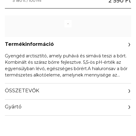
2 590 Ft
5 180 ft / 100 ml
Termékinformáció
Gyengéd arctisztító, amely puhává és simává teszi a bőrt.
Kombinált és száraz bőrre fejlesztve. 5,5-ös pH-érték az
egyensúlyban lévő, egészséges bőrért.A hialuronsav a bőr
természetes alkotóeleme, amelynek mennyisége az
öregedéssel csökken. Képes saját tömegének akár
ezerszeresét is megkötni vízből, és intenzív hidratálást
ÖSSZETEVŐK
biztosít.Ez a termék három különböző molekulaméretű
hialuronsavat tartalmaz az optimális felszívódás, hidratálás
Gyártó
és vízmegtartás érdekében.
Email
info@stay.company