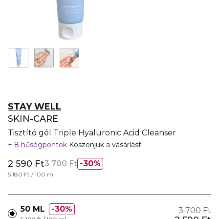
STAY WELL
SKIN-CARE
Tisztító gél Triple Hyaluronic Acid Cleanser
8 hűségpontok
Köszönjük a vásárlást!
2 590 Ft
3 700 Ft
30%
5 180 Ft / 100 ml
50 ML
30%
3 700 Ft