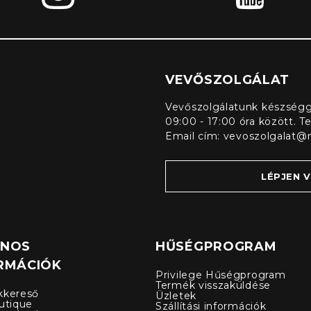
VEVŐSZOLGÁLAT
Vevőszolgálatunk készségge
09:00 - 17:00 óra között. T
Email cím:
vevoszolgalat@
LÉPJEN 
ZNOS
HŰSÉGPROGRAM
RMÁCIÓK
Privilege Hűségprogram
Termék visszaküldése
kkereső
Üzletek
utique
Szállítási információk