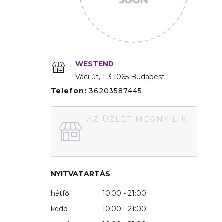
WESTEND
Váci út
1-3
1065
Budapest
Telefon:
36203587445
AZ ÜZLET MEGNYÍLIK
NYITVATARTÁS
hétfő
10:00 - 21:00
kedd
10:00 - 21:00