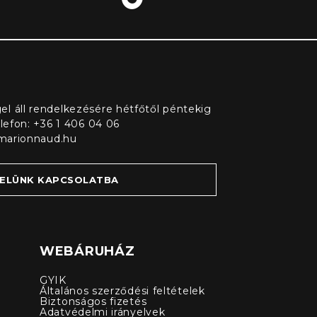
l áll rendelkezésére hétfőtől péntekig
elefon: +36 1 406 04 06
marionnaud.hu
VELÜNK KAPCSOLATBA
WEBÁRUHÁZ
GYIK
Általános szerződési feltételek
Biztonságos fizetés
Adatvédelmi irányelvek