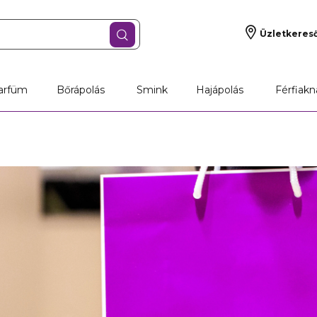
Üzletkeres
arfüm
Bőrápolás
Smink
Hajápolás
Férfiakn