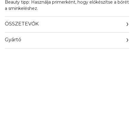
Beauty tipp: Használja primerként, hogy előkészítse a bőrét
a sminkeléshez.
ÖSSZETEVŐK
Gyártó
Email
hello@teaologyskincare.com