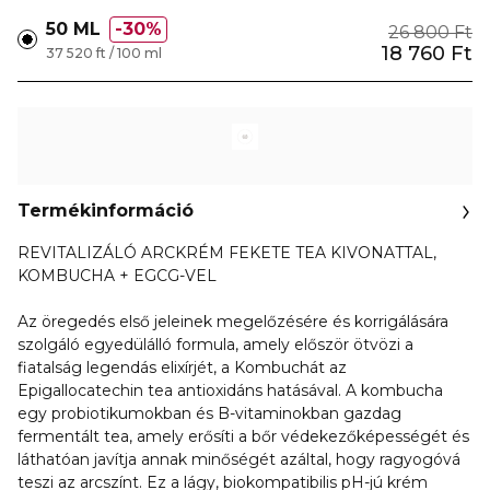
50 ML
30%
26 800 Ft
18 760 Ft
37 520 ft / 100 ml
Termékinformáció
REVITALIZÁLÓ ARCKRÉM FEKETE TEA KIVONATTAL,
KOMBUCHA + EGCG-VEL
Az öregedés első jeleinek megelőzésére és korrigálására
szolgáló egyedülálló formula, amely először ötvözi a
fiatalság legendás elixírjét, a Kombuchát az
Epigallocatechin tea antioxidáns hatásával. A kombucha
egy probiotikumokban és B-vitaminokban gazdag
fermentált tea, amely erősíti a bőr védekezőképességét és
láthatóan javítja annak minőségét azáltal, hogy ragyogóvá
teszi az arcszínt. Ez a lágy, biokompatibilis pH-jú krém