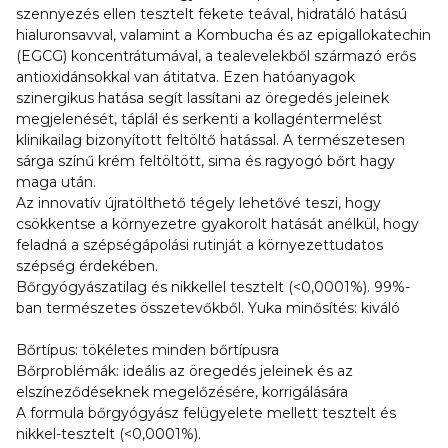
szennyezés ellen tesztelt fekete teával, hidratáló hatású
hialuronsavval, valamint a Kombucha és az epigallokatechin
(EGCG) koncentrátumával, a tealevelekből származó erős
antioxidánsokkal van átitatva. Ezen hatóanyagok
szinergikus hatása segít lassítani az öregedés jeleinek
megjelenését, táplál és serkenti a kollagéntermelést
klinikailag bizonyított feltöltő hatással. A természetesen
sárga színű krém feltöltött, sima és ragyogó bőrt hagy
maga után.
Az innovatív újratölthető tégely lehetővé teszi, hogy
csökkentse a környezetre gyakorolt hatását anélkül, hogy
feladná a szépségápolási rutinját a környezettudatos
szépség érdekében.
Bőrgyógyászatilag és nikkellel tesztelt (<0,0001%). 99%-
ban természetes összetevőkből. Yuka minősítés: kiváló
Bőrtípus: tökéletes minden bőrtípusra
Bőrproblémák: ideális az öregedés jeleinek és az
elszíneződéseknek megelőzésére, korrigálására
A formula bőrgyógyász felügyelete mellett tesztelt és
nikkel-tesztelt (<0,0001%).