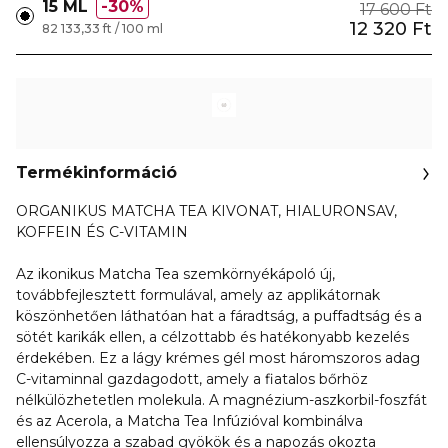
15 ML
30%
17 600 Ft
12 320 Ft
82 133,33 ft / 100 ml
Termékinformáció
ORGANIKUS MATCHA TEA KIVONAT, HIALURONSAV,
KOFFEIN ÉS C-VITAMIN
Az ikonikus Matcha Tea szemkörnyékápoló új,
továbbfejlesztett formulával, amely az applikátornak
köszönhetően láthatóan hat a fáradtság, a puffadtság és a
sötét karikák ellen, a célzottabb és hatékonyabb kezelés
érdekében. Ez a lágy krémes gél most háromszoros adag
C-vitaminnal gazdagodott, amely a fiatalos bőrhöz
nélkülözhetetlen molekula. A magnézium-aszkorbil-foszfát
és az Acerola, a Matcha Tea Infúzióval kombinálva
ellensúlyozza a szabad gyökök és a napozás okozta