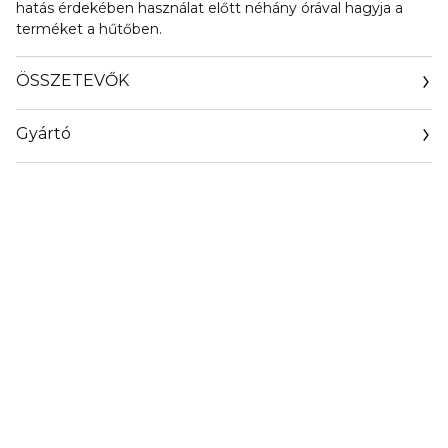
hatás érdekében használat előtt néhány órával hagyja a
terméket a hűtőben.
ÖSSZETEVŐK
Gyártó
Email
hello@teaologyskincare.com