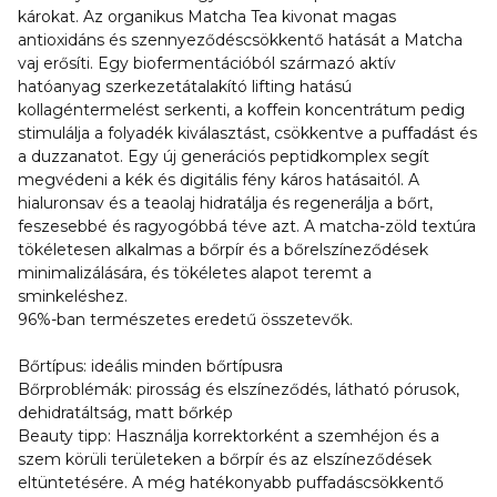
károkat. Az organikus Matcha Tea kivonat magas
antioxidáns és szennyeződéscsökkentő hatását a Matcha
vaj erősíti. Egy biofermentációból származó aktív
hatóanyag szerkezetátalakító lifting hatású
kollagéntermelést serkenti, a koffein koncentrátum pedig
stimulálja a folyadék kiválasztást, csökkentve a puffadást és
a duzzanatot. Egy új generációs peptidkomplex segít
megvédeni a kék és digitális fény káros hatásaitól. A
hialuronsav és a teaolaj hidratálja és regenerálja a bőrt,
feszesebbé és ragyogóbbá téve azt. A matcha-zöld textúra
tökéletesen alkalmas a bőrpír és a bőrelszíneződések
minimalizálására, és tökéletes alapot teremt a
sminkeléshez.
96%-ban természetes eredetű összetevők.
Bőrtípus: ideális minden bőrtípusra
Bőrproblémák: pirosság és elszíneződés, látható pórusok,
dehidratáltság, matt bőrkép
Beauty tipp: Használja korrektorként a szemhéjon és a
szem körüli területeken a bőrpír és az elszíneződések
eltüntetésére. A még hatékonyabb puffadáscsökkentő