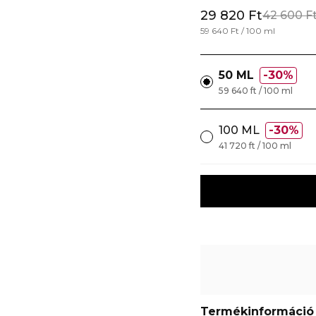
29 820 Ft
42 600 F
59 640 Ft / 100 ml
50 ML
30%
59 640 ft / 100 ml
100 ML
30%
41 720 ft / 100 ml
Termékinformáció