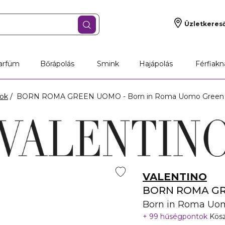
Üzletkeres
jándékok
Parfüm
Bőrápolás
Smink
arfüm
Bőrápolás
Smink
Hajápolás
Férfiakn
tok
BORN ROMA GREEN UOMO - Born in Roma Uomo Green Str
VALENTINO
BORN ROMA G
Born in Roma Uom
99 hűségpontok
Kösz