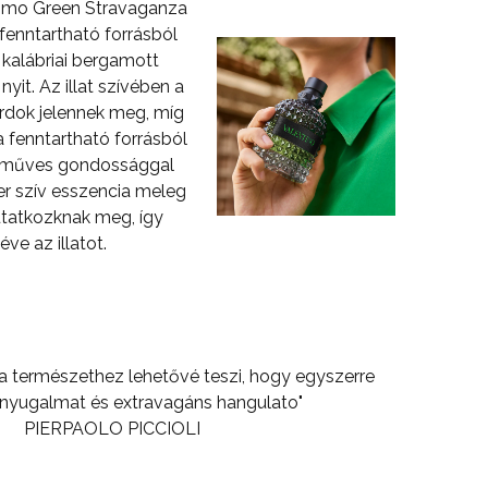
omo Green Stravaganza
 fenntartható forrásból
 kalábriai bergamott
yit. Az illat szívében a
rdok jelennek meg, míg
 fenntartható forrásból
zműves gondossággal
er szív esszencia meleg
utatkozknak meg, így
éve az illatot.
 a természethez lehetővé teszi, hogy egyszerre
 nyugalmat és extravagáns hangulato"
PIERPAOLO PICCIOLI