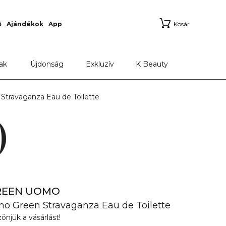
ő
Ajándékok
App
Kosár
Marionnaud Applikáció
Szállítási információk
ak
Újdonság
Exkluzív
K Beauty
avaganza Eau de Toilette
REEN UOMO
o Green Stravaganza Eau de Toilette
önjük a vásárlást!