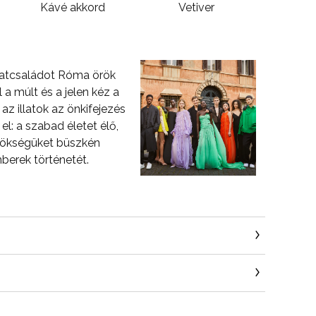
Kávé akkord
Vetiver
llatcsaládot Róma örök
l a múlt és a jelen kéz a
az illatok az önkifejezés
el: a szabad életet élő,
örökségüket büszkén
mberek történetét.