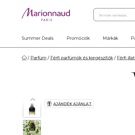
Privilege Hűségprogram
A
Üzletkereső
Summer Deals
Promóciók
Márkák
P
Parfüm
Férfi parfümök és kiegészítők
Férfi illa
AJÁNDÉK AJÁNLAT