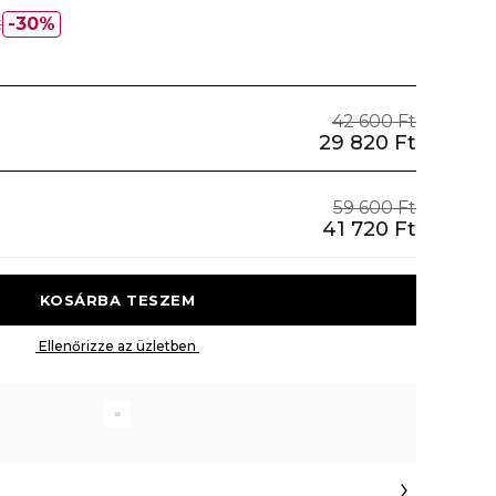
t
30%
42 600 Ft
29 820 Ft
59 600 Ft
41 720 Ft
 KOSÁRBA TESZEM 
 Ellenőrizze az üzletben 