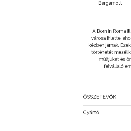
Bergamott
A Born in Roma i
városa ihlette, aho
kézben járnak. Ezek 
történetét mesélik 
múltjukat és 
felvállaló e
ÖSSZETEVŐK
Gyártó
Email
info@loreal.hu