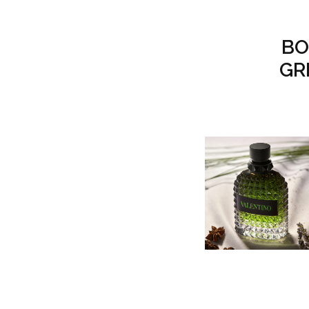
BO
GR