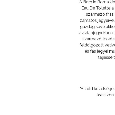
A Born in Roma U
Eau De Toilette a
származó friss,
zamatos jegyeivel n
gazdag kávé akko
az alapjegyekben a
származó és ké
feldolgozott vetiv
és fás jegyei m
teljessé t
"A zöld közelsége
árasszon