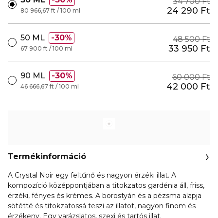
34 700 Ft
24 290 Ft
80 966,67 ft / 100 ml
50 ML
30%
48 500 Ft
33 950 Ft
67 900 ft / 100 ml
90 ML
30%
60 000 Ft
42 000 Ft
46 666,67 ft / 100 ml
Termékinformáció
A Crystal Noir egy feltűnő és nagyon érzéki illat. A
kompozíció középpontjában a titokzatos gardénia áll, friss,
érzéki, fényes és krémes. A borostyán és a pézsma alapja
sötétté és titokzatossá teszi az illatot, nagyon finom és
érzékeny. Egy varázslatos, szexi és tartós illat.