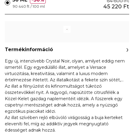
64 600 Ft
45 220 Ft
90 440 ft / 100 ml
Termékinformáció
Egy új, intenzívebb Crystal Noir, olyan, amilyet eddig nem
ismertél. Egy egyedülálló illat, amelyet a Versace
virtuozitása, kreativitása, valamint a luxus modern
értelmezése ihletett. Az illatalkotást a fekete szín sötét,
titokzatos karaktere és az arany szín gazdag, merész
Az illat a fényűzést és kifinomultságot tükröző
tulajdonsága egyaránt inspirálta.
összetevőkkel nyit. A ragyogó, napsütötte citrusfélék a
Közel-Kelet gazdag naplementéit idézik. A fűszerek egy
csipetnyi merészséget adnak hozzá, amely a nyüzsgő
egzotikus piacokat idézi.
Az illat szívében rejlő elbűvölő virágosság a buja kerteket
eleveníti fel, míg az addiktív jegyek megnyugtató
édességet adnak hozzá.