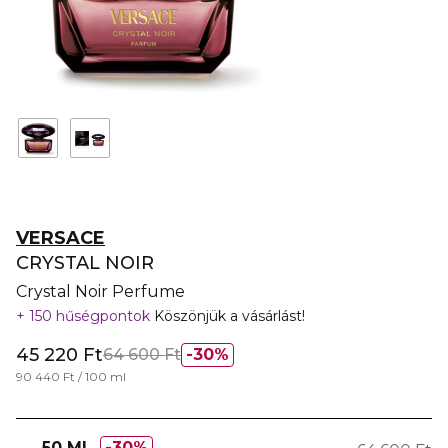
VERSACE
CRYSTAL NOIR
Crystal Noir Perfume
150 hűségpontok
Köszönjük a vásárlást!
45 220 Ft
64 600 Ft
30%
90 440 Ft / 100 ml
50 ML
30%