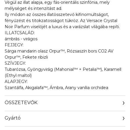
Végül az illat alapja, egy fás-orientális szinfónia, mely
mélységet és intenzitást ad.
Ily módon az összes illatösszetevő kifinomultságot,
fényűzést és titokzatosságot tükröz. Az Versace Crystal
Noir Parfum viselőjét a luxus és a varázslat világába repíti.
ILLATCSALÁD:
ámbrás - virágos
FEJJEGY:
Sárga mandarin olasz Orpur™, Rózsaszín bors CO2 AV
Orpur™, Fekete ribizli
SZÍVJEGY:
Tubarózsa, Gyöngyvirág (Mahonial™ + Petalia™), Karamell
(Ethyl maltol)
ALAPJEGY:
Szantálfa, Akigalafa™, Ámbra, Arany vanília orchidea
ÖSSZETEVŐK
Gyártó
Email