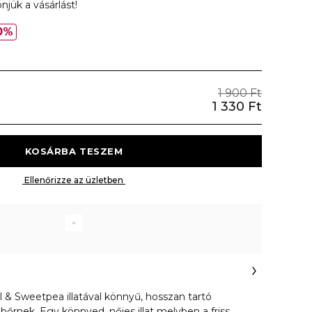
njük a vásárlást!
0%
1 900 Ft
1 330 Ft
 KOSÁRBA TESZEM 
 Ellenőrizze az üzletben 
 & Sweetpea illatával könnyű, hosszan tartó
 bőrnek. Egy könnyed, nőies illat melyben a friss