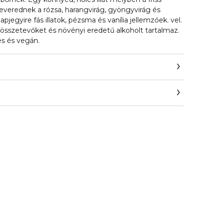
everednek a rózsa, harangvirág, gyöngyvirág és
apjegyire fás illatok, pézsma és vanília jellemzőek. vel.
sszetevőket és növényi eredetű alkoholt tartalmaz.
es és vegán.
ro.com