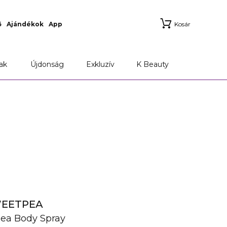
ő
Ajándékok
App
Kosár
ak
Újdonság
Exkluzív
K Beauty
WEETPEA
pea Body Spray