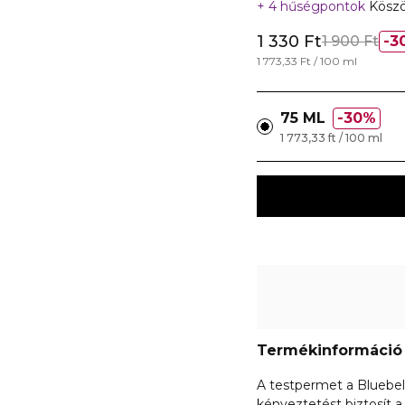
4 hűségpontok
Köszö
1 330 Ft
1 900 Ft
3
1 773,33 Ft / 100 ml
75 ML
30%
1 773,33 ft / 100 ml
Termékinformáció
A testpermet a Bluebell
kényeztetést biztosít a