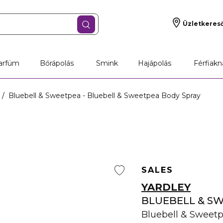
Üzletkeres
arfüm
Bőrápolás
Smink
Hajápolás
Férfiakn
Bluebell & Sweetpea - Bluebell & Sweetpea Body Spray
SALES
YARDLEY
BLUEBELL & S
Bluebell & Sweet