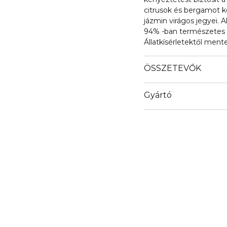
citrusok és bergamot k
jázmin virágos jegyei. Al
94% -ban természetes ö
Állatkísérletektől ment
ÖSSZETEVŐK
Gyártó
Email
magnus.lindholm@wip