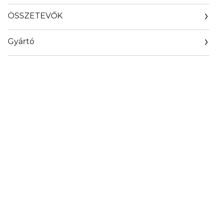
ÖSSZETEVŐK
Gyártó
Email
info@loreal.hu