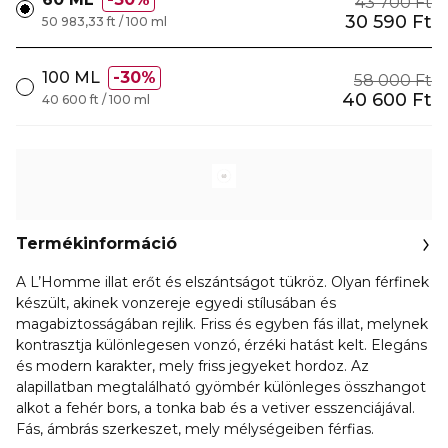
43 700 Ft
30 590 Ft
50 983,33 ft / 100 ml
100 ML
30%
58 000 Ft
40 600 Ft
40 600 ft / 100 ml
Termékinformáció
A L’Homme illat erőt és elszántságot tükröz. Olyan férfinek
készült, akinek vonzereje egyedi stílusában és
magabiztosságában rejlik. Friss és egyben fás illat, melynek
kontrasztja különlegesen vonzó, érzéki hatást kelt. Elegáns
és modern karakter, mely friss jegyeket hordoz. Az
alapillatban megtalálható gyömbér különleges összhangot
alkot a fehér bors, a tonka bab és a vetiver esszenciájával.
Fás, ámbrás szerkeszet, mely mélységeiben férfias.