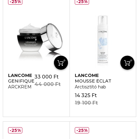
25%
25%
LANCÔME
LANCÔME
33 000 Ft
GENIFIQUE
MOUSSE ÉCLAT
44 000 Ft
ARCKREM
Arctisztító hab
14 325 Ft
19 100 Ft
25%
25%