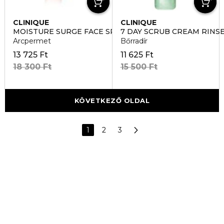
CLINIQUE
CLINIQUE
MOISTURE SURGE FACE SPRAY
7 DAY SCRUB CREAM RINS
Arcpermet
Bőrradír
13 725 Ft
11 625 Ft
18 300 Ft
15 500 Ft
KÖVETKEZŐ OLDAL
1
2
3