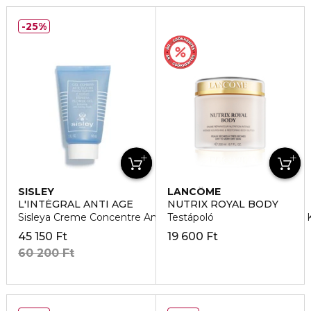
25%
SISLEY
LANCÔME
L'INTÉGRAL ANTI AGE
NUTRIX ROYAL BODY
Sisleya Creme Concentre Anti-Age Mains SPF 30 Kezapolo
Testápoló
45 150 Ft
19 600 Ft
60 200 Ft