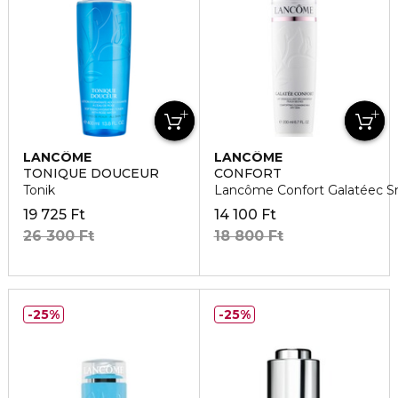
LANCÔME
LANCÔME
TONIQUE DOUCEUR
CONFORT
Tonik
Lancôme Confort Galatéec S
19 725 Ft
14 100 Ft
26 300 Ft
18 800 Ft
25%
25%