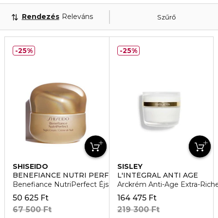
Rendezés
Releváns
Szűrő
25%
25%
SHISEIDO
SISLEY
BENEFIANCE NUTRI PERFECT
L'INTÉGRAL ANTI AGE
Benefiance NutriPerfect Éjszakai arckrém
Arckrém Anti-Age Extra-Rich
50 625 Ft
164 475 Ft
67 500 Ft
219 300 Ft