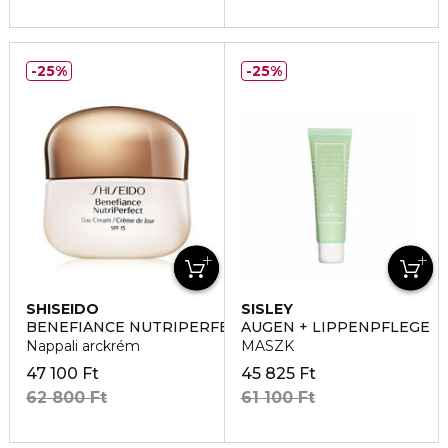
25%
25%
SHISEIDO
SISLEY
BENEFIANCE NUTRIPERFECT
AUGEN + LIPPENPFLEGE
Nappali arckrém
MASZK
47 100 Ft
45 825 Ft
62 800 Ft
61 100 Ft