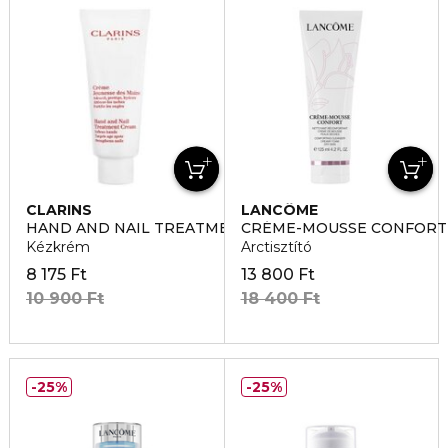
CLARINS
LANCÔME
HAND AND NAIL TREATMENT CREAM
CRÉME-MOUSSE CONFORT
Kézkrém
Arctisztító
8 175 Ft
13 800 Ft
10 900 Ft
18 400 Ft
25%
25%