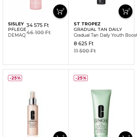
SISLEY
ST TROPEZ
34 575 Ft
PFLEGE
GRADUAL TAN DAILY
46 100 Ft
DEMAQ
Gradual Tan Daily Youth Boos
8 625 Ft
11 500 Ft
25%
25%