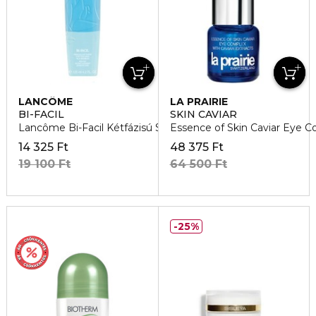
LANCÔME
LA PRAIRIE
BI-FACIL
SKIN CAVIAR
Lancôme Bi-Facil Kétfázisú Sminklemosó
Essence of Skin Caviar Eye 
14 325 Ft
48 375 Ft
19 100 Ft
64 500 Ft
25%