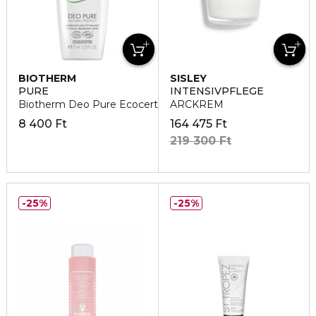
BIOTHERM
SISLEY
PURE
INTENSIVPFLEGE
Biotherm Deo Pure Ecocert Golyós Dezodor
ARCKREM
8 400 Ft
164 475 Ft
219 300 Ft
25%
25%