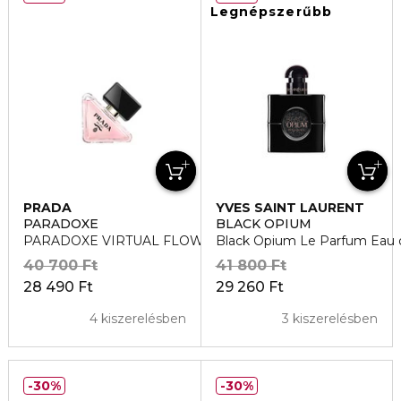
Legnépszerűbb
PRADA
YVES SAINT LAURENT
PARADOXE
BLACK OPIUM
PARADOXE VIRTUAL FLOWER Eau de Parfum
Black Opium Le Parfum Eau 
40 700 Ft
41 800 Ft
28 490 Ft
29 260 Ft
4 kiszerelésben
3 kiszerelésben
30%
30%