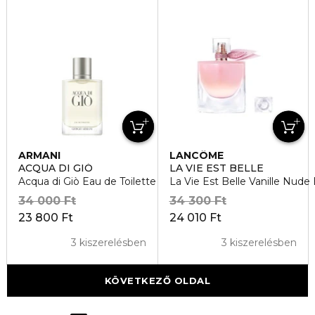
ARMANI
LANCÔME
ACQUA DI GIÓ
LA VIE EST BELLE
Acqua di Giò Eau de Toilette
La Vie Est Belle Vanille Nud
34 000 Ft
34 300 Ft
23 800 Ft
24 010 Ft
3 kiszerelésben
3 kiszerelésben
KÖVETKEZŐ OLDAL