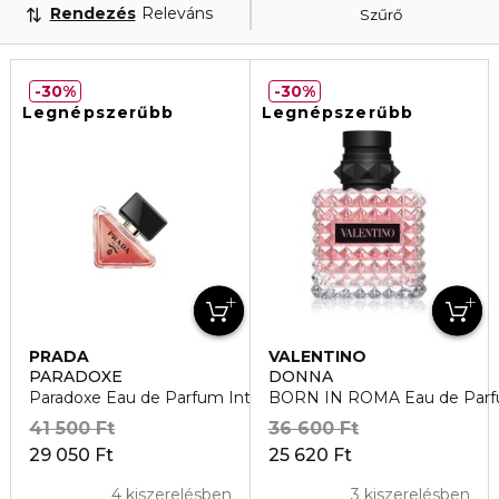
Rendezés
Releváns
Szűrő
30%
30%
Legnépszerűbb
Legnépszerűbb
PRADA
VALENTINO
PARADOXE
DONNA
Paradoxe Eau de Parfum Intense
BORN IN ROMA Eau de Par
41 500 Ft
36 600 Ft
29 050 Ft
25 620 Ft
4 kiszerelésben
3 kiszerelésben