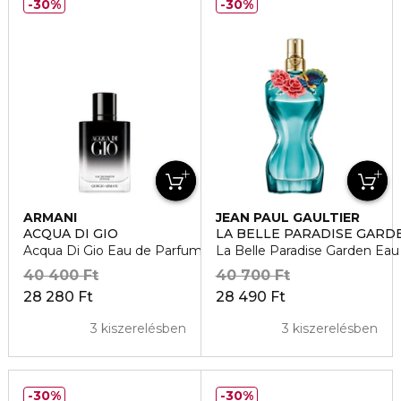
30%
30%
ARMANI
JEAN PAUL GAULTIER
ACQUA DI GIO
LA BELLE PARADISE GARD
Acqua Di Gio Eau de Parfum Intense
La Belle Paradise Garden Ea
40 400 Ft
40 700 Ft
28 280 Ft
28 490 Ft
3 kiszerelésben
3 kiszerelésben
30%
30%