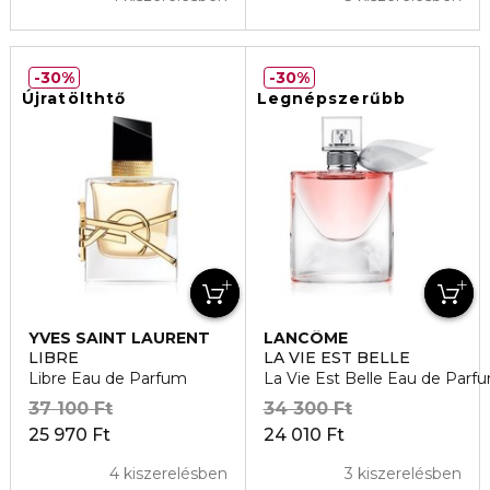
30%
30%
Újratölthtő
Legnépszerűbb
YVES SAINT LAURENT
LANCÔME
LIBRE
LA VIE EST BELLE
Libre Eau de Parfum
La Vie Est Belle Eau de Parf
37 100 Ft
34 300 Ft
25 970 Ft
24 010 Ft
4 kiszerelésben
3 kiszerelésben