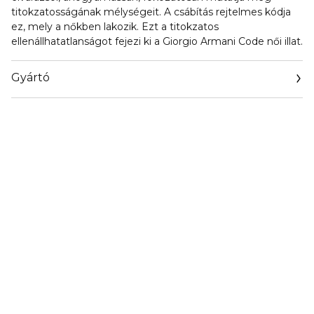
titokzatosságának mélységeit. A csábítás rejtelmes kódja
ez, mely a nőkben lakozik. Ezt a titokzatos
ellenállhatatlanságot fejezi ki a Giorgio Armani Code női illat.
Gyártó
Email
info@loreal.hu