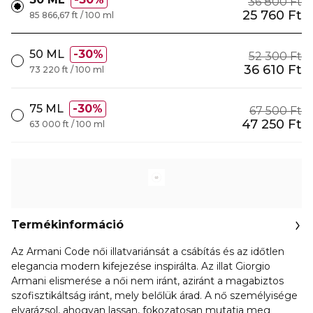
36 800 Ft
25 760 Ft
85 866,67 ft / 100 ml
50 ML
30%
52 300 Ft
36 610 Ft
73 220 ft / 100 ml
75 ML
30%
67 500 Ft
47 250 Ft
63 000 ft / 100 ml
Termékinformáció
Az Armani Code női illatvariánsát a csábítás és az időtlen
elegancia modern kifejezése inspirálta. Az illat Giorgio
Armani elismerése a női nem iránt, aziránt a magabiztos
szofisztikáltság iránt, mely belőlük árad. A nő személyisége
elvarázsol, ahogyan lassan, fokozatosan mutatja meg