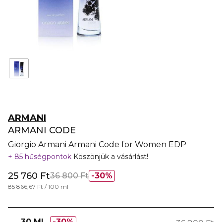
ARMANI
ARMANI CODE
Giorgio Armani Armani Code for Women EDP
85 hűségpontok
Köszönjük a vásárlást!
25 760 Ft
36 800 Ft
30%
85 866,67 Ft / 100 ml
30 ML
30%