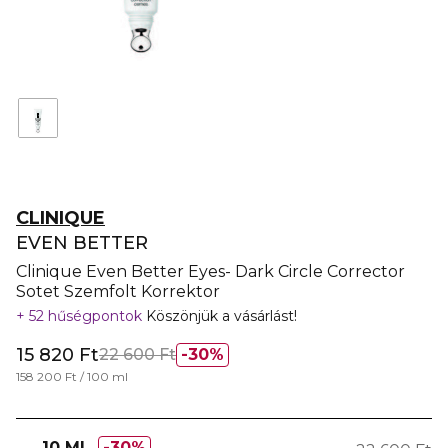
CLINIQUE
EVEN BETTER
Clinique Even Better Eyes- Dark Circle Corrector
Sotet Szemfolt Korrektor
52 hűségpontok
Köszönjük a vásárlást!
15 820 Ft
22 600 Ft
30%
158 200 Ft / 100 ml
10 ML
30%