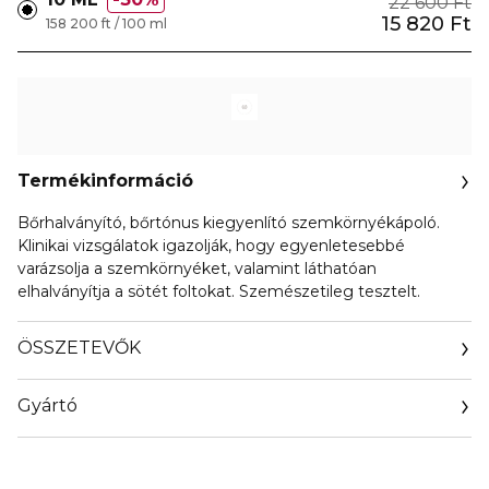
22 600 Ft
15 820 Ft
158 200 ft / 100 ml
Termékinformáció
Bőrhalványító, bőrtónus kiegyenlító szemkörnyékápoló.
Klinikai vizsgálatok igazolják, hogy egyenletesebbé
varázsolja a szemkörnyéket, valamint láthatóan
elhalványítja a sötét foltokat. Szemészetileg tesztelt.
ÖSSZETEVŐK
Gyártó
Email
contactmanufacturer@elcompanies.com